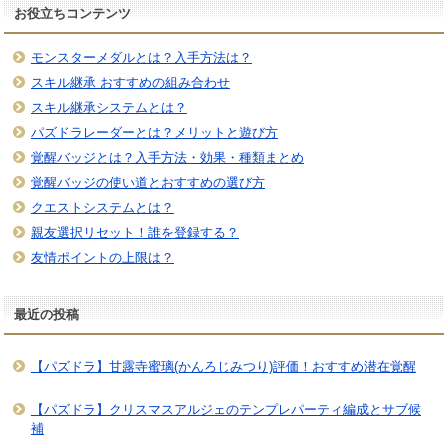
お役立ちコンテンツ
モンスターメダルとは？入手方法は？
スキル継承 おすすめの組み合わせ
スキル継承システムとは？
パズドラレーダーとは？メリットと遊び方
覚醒バッジとは？入手方法・効果・種類まとめ
覚醒バッジの使い道とおすすめの選び方
クエストシステムとは？
親友選択リセット！誰を登録する？
友情ポイントの上限は？
最近の投稿
【パズドラ】甘露寺蜜璃(かんろじみつり)評価！おすすめ潜在覚醒
【パズドラ】クリスマスアルジェのテンプレパーティ編成とサブ候
補