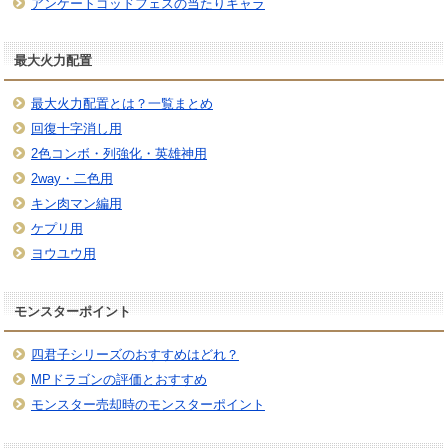
アンケートゴッドフェスの当たりキャラ
最大火力配置
最大火力配置とは？一覧まとめ
回復十字消し用
2色コンボ・列強化・英雄神用
2way・二色用
キン肉マン編用
ケプリ用
ヨウユウ用
モンスターポイント
四君子シリーズのおすすめはどれ？
MPドラゴンの評価とおすすめ
モンスター売却時のモンスターポイント