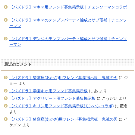
【パズドラ】マキマ用フレンド募集掲示板｜チェンソーマンコラボ
【パズドラ】マキマのテンプレパーティ編成とサブ候補｜チェンソ
ーマン
【パズドラ】デンジのテンプレパーティ編成とサブ候補｜チェンソ
ーマン
最近のコメント
【パズドラ】猗窩座(あかざ)用フレンド募集掲示板｜鬼滅の刃
に
ジ
ョー
より
【パズドラ】学園キオ用フレンド募集掲示板
に
あ
より
【パズドラ】アグリゲート用フレンド募集掲示板
に
こうだい
より
【パズドラ】キリン用フレンド募集掲示板(モンハンコラボ)
に
匿名
より
【パズドラ】猗窩座(あかざ)用フレンド募集掲示板｜鬼滅の刃
に
イ
ケメン
より