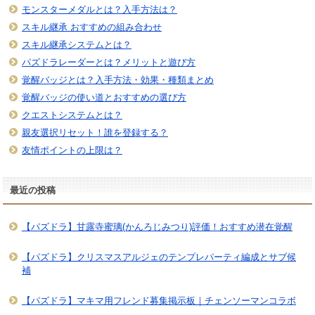
モンスターメダルとは？入手方法は？
スキル継承 おすすめの組み合わせ
スキル継承システムとは？
パズドラレーダーとは？メリットと遊び方
覚醒バッジとは？入手方法・効果・種類まとめ
覚醒バッジの使い道とおすすめの選び方
クエストシステムとは？
親友選択リセット！誰を登録する？
友情ポイントの上限は？
最近の投稿
【パズドラ】甘露寺蜜璃(かんろじみつり)評価！おすすめ潜在覚醒
【パズドラ】クリスマスアルジェのテンプレパーティ編成とサブ候
補
【パズドラ】マキマ用フレンド募集掲示板｜チェンソーマンコラボ