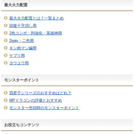
最大火力配置
最大火力配置とは？一覧まとめ
回復十字消し用
2色コンボ・列強化・英雄神用
2way・二色用
キン肉マン編用
ケプリ用
ヨウユウ用
モンスターポイント
四君子シリーズのおすすめはどれ？
MPドラゴンの評価とおすすめ
モンスター売却時のモンスターポイント
お役立ちコンテンツ