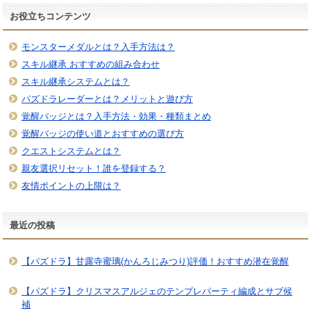
お役立ちコンテンツ
モンスターメダルとは？入手方法は？
スキル継承 おすすめの組み合わせ
スキル継承システムとは？
パズドラレーダーとは？メリットと遊び方
覚醒バッジとは？入手方法・効果・種類まとめ
覚醒バッジの使い道とおすすめの選び方
クエストシステムとは？
親友選択リセット！誰を登録する？
友情ポイントの上限は？
最近の投稿
【パズドラ】甘露寺蜜璃(かんろじみつり)評価！おすすめ潜在覚醒
【パズドラ】クリスマスアルジェのテンプレパーティ編成とサブ候
補