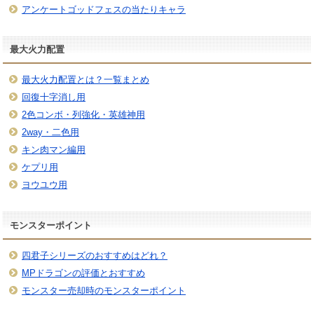
アンケートゴッドフェスの当たりキャラ
最大火力配置
最大火力配置とは？一覧まとめ
回復十字消し用
2色コンボ・列強化・英雄神用
2way・二色用
キン肉マン編用
ケプリ用
ヨウユウ用
モンスターポイント
四君子シリーズのおすすめはどれ？
MPドラゴンの評価とおすすめ
モンスター売却時のモンスターポイント