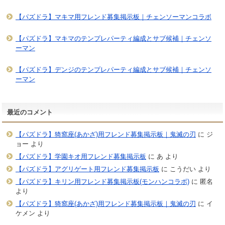
【パズドラ】マキマ用フレンド募集掲示板｜チェンソーマンコラボ
【パズドラ】マキマのテンプレパーティ編成とサブ候補｜チェンソ
ーマン
【パズドラ】デンジのテンプレパーティ編成とサブ候補｜チェンソ
ーマン
最近のコメント
【パズドラ】猗窩座(あかざ)用フレンド募集掲示板｜鬼滅の刃
に
ジ
ョー
より
【パズドラ】学園キオ用フレンド募集掲示板
に
あ
より
【パズドラ】アグリゲート用フレンド募集掲示板
に
こうだい
より
【パズドラ】キリン用フレンド募集掲示板(モンハンコラボ)
に
匿名
より
【パズドラ】猗窩座(あかざ)用フレンド募集掲示板｜鬼滅の刃
に
イ
ケメン
より