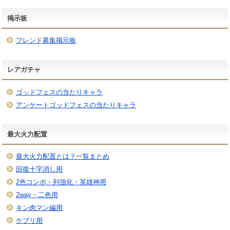
掲示板
フレンド募集掲示板
レアガチャ
ゴッドフェスの当たりキャラ
アンケートゴッドフェスの当たりキャラ
最大火力配置
最大火力配置とは？一覧まとめ
回復十字消し用
2色コンボ・列強化・英雄神用
2way・二色用
キン肉マン編用
ケプリ用