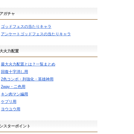
アガチャ
ゴッドフェスの当たりキャラ
アンケートゴッドフェスの当たりキャラ
大火力配置
最大火力配置とは？一覧まとめ
回復十字消し用
2色コンボ・列強化・英雄神用
2way・二色用
キン肉マン編用
ケプリ用
ヨウユウ用
ンスターポイント