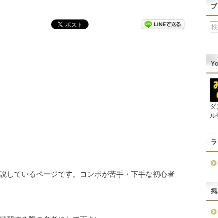
ブ
Y
ダ
ル
ラ
説しているページです。コンボが苦手・下手な初心者
掲