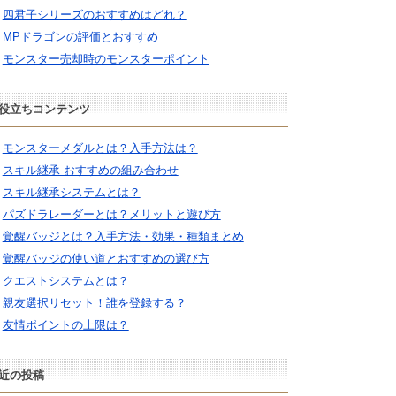
四君子シリーズのおすすめはどれ？
MPドラゴンの評価とおすすめ
モンスター売却時のモンスターポイント
役立ちコンテンツ
モンスターメダルとは？入手方法は？
スキル継承 おすすめの組み合わせ
スキル継承システムとは？
パズドラレーダーとは？メリットと遊び方
覚醒バッジとは？入手方法・効果・種類まとめ
覚醒バッジの使い道とおすすめの選び方
クエストシステムとは？
親友選択リセット！誰を登録する？
友情ポイントの上限は？
近の投稿