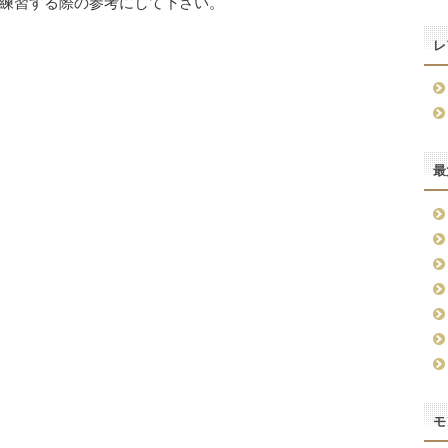
練習する際の参考にして下さい。
レ
最
モ