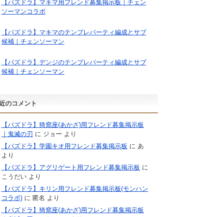
【パズドラ】マキマ用フレンド募集掲示板｜チェン
ソーマンコラボ
【パズドラ】マキマのテンプレパーティ編成とサブ
候補｜チェンソーマン
【パズドラ】デンジのテンプレパーティ編成とサブ
候補｜チェンソーマン
近のコメント
【パズドラ】猗窩座(あかざ)用フレンド募集掲示板
｜鬼滅の刃
に
ジョー
より
【パズドラ】学園キオ用フレンド募集掲示板
に
あ
より
【パズドラ】アグリゲート用フレンド募集掲示板
に
こうだい
より
【パズドラ】キリン用フレンド募集掲示板(モンハン
コラボ)
に
匿名
より
【パズドラ】猗窩座(あかざ)用フレンド募集掲示板