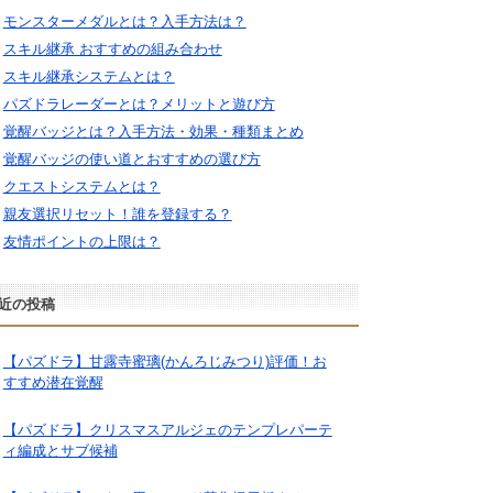
モンスターメダルとは？入手方法は？
スキル継承 おすすめの組み合わせ
スキル継承システムとは？
パズドラレーダーとは？メリットと遊び方
覚醒バッジとは？入手方法・効果・種類まとめ
覚醒バッジの使い道とおすすめの選び方
クエストシステムとは？
親友選択リセット！誰を登録する？
友情ポイントの上限は？
近の投稿
【パズドラ】甘露寺蜜璃(かんろじみつり)評価！お
すすめ潜在覚醒
【パズドラ】クリスマスアルジェのテンプレパーテ
ィ編成とサブ候補