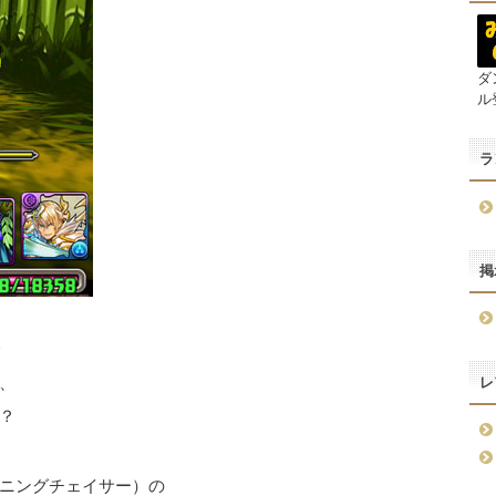
ダ
ル
ラ
掲
、
レ
？
ニングチェイサー）の