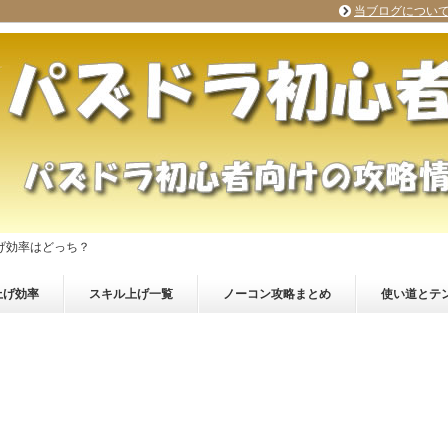
当ブログについ
げ効率はどっち？
上げ効率
スキル上げ一覧
ノーコン攻略まとめ
使い道とテ