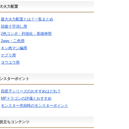
大火力配置
最大火力配置とは？一覧まとめ
回復十字消し用
2色コンボ・列強化・英雄神用
2way・二色用
キン肉マン編用
ケプリ用
ヨウユウ用
ンスターポイント
四君子シリーズのおすすめはどれ？
MPドラゴンの評価とおすすめ
モンスター売却時のモンスターポイント
役立ちコンテンツ