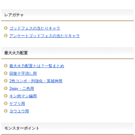
レアガチャ
ゴッドフェスの当たりキャラ
アンケートゴッドフェスの当たりキャラ
最大火力配置
最大火力配置とは？一覧まとめ
回復十字消し用
2色コンボ・列強化・英雄神用
2way・二色用
キン肉マン編用
ケプリ用
ヨウユウ用
モンスターポイント