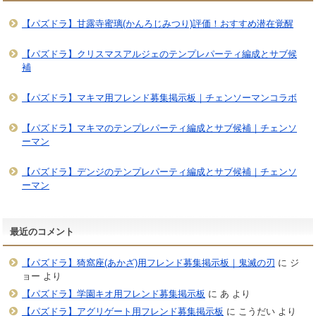
【パズドラ】甘露寺蜜璃(かんろじみつり)評価！おすすめ潜在覚醒
【パズドラ】クリスマスアルジェのテンプレパーティ編成とサブ候
補
【パズドラ】マキマ用フレンド募集掲示板｜チェンソーマンコラボ
【パズドラ】マキマのテンプレパーティ編成とサブ候補｜チェンソ
ーマン
【パズドラ】デンジのテンプレパーティ編成とサブ候補｜チェンソ
ーマン
最近のコメント
【パズドラ】猗窩座(あかざ)用フレンド募集掲示板｜鬼滅の刃
に
ジ
ョー
より
【パズドラ】学園キオ用フレンド募集掲示板
に
あ
より
【パズドラ】アグリゲート用フレンド募集掲示板
に
こうだい
より