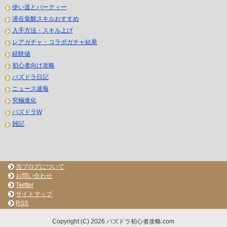
使い道とパーティー
潜在覚醒スキルおすすめ
入手方法・スキル上げ
レアガチャ・コラボガチャ結果
経験値
初心者向け攻略
パズドラ日記
ニュース速報
究極進化
パズドラW
雑記
当ブログについて
お問い合わせ
Twitter
サイトマップ
RSS
Copyright (C) 2026 パズドラ初心者攻略.com