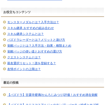
お役立ちコンテンツ
モンスターメダルとは？入手方法は？
スキル継承 おすすめの組み合わせ
スキル継承システムとは？
パズドラレーダーとは？メリットと遊び方
覚醒バッジとは？入手方法・効果・種類まとめ
覚醒バッジの使い道とおすすめの選び方
クエストシステムとは？
親友選択リセット！誰を登録する？
友情ポイントの上限は？
最近の投稿
【パズドラ】甘露寺蜜璃(かんろじみつり)評価！おすすめ潜在覚醒
【パズドラ】クリスマスアルジェのテンプレパーティ編成とサブ候