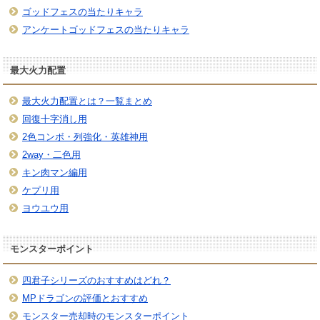
ゴッドフェスの当たりキャラ
アンケートゴッドフェスの当たりキャラ
最大火力配置
最大火力配置とは？一覧まとめ
回復十字消し用
2色コンボ・列強化・英雄神用
2way・二色用
キン肉マン編用
ケプリ用
ヨウユウ用
モンスターポイント
四君子シリーズのおすすめはどれ？
MPドラゴンの評価とおすすめ
モンスター売却時のモンスターポイント