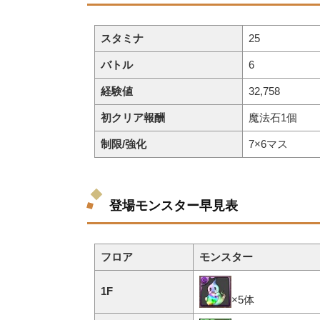
スタミナ
25
バトル
6
経験値
32,758
初クリア報酬
魔法石1個
制限/強化
7×6マス
登場モンスター早見表
フロア
モンスター
1F
×5体