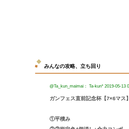
みんなの攻略、立ち回り
@Ta_kun_maimai： Ta-kun*
2019-05-13 
ガンフェス直前記念杯【7×6マス
①平積み