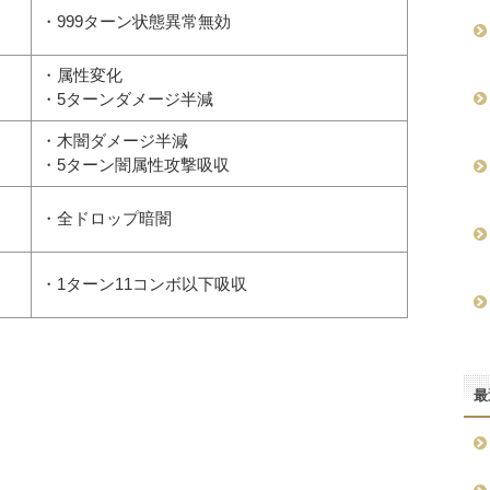
・999ターン状態異常無効
・属性変化
・5ターンダメージ半減
・木闇ダメージ半減
・5ターン闇属性攻撃吸収
・全ドロップ暗闇
・1ターン11コンボ以下吸収
最