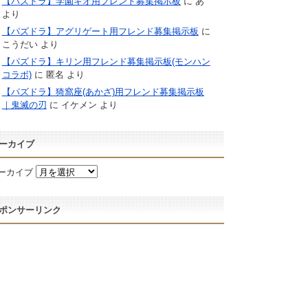
【パズドラ】学園キオ用フレンド募集掲示板
に
あ
より
【パズドラ】アグリゲート用フレンド募集掲示板
に
こうだい
より
【パズドラ】キリン用フレンド募集掲示板(モンハン
コラボ)
に
匿名
より
【パズドラ】猗窩座(あかざ)用フレンド募集掲示板
｜鬼滅の刃
に
イケメン
より
ーカイブ
ーカイブ
ポンサーリンク