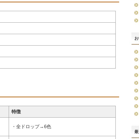
お
特徴
・全ドロップ→6色
最