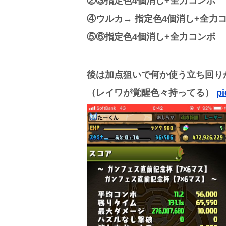
②③指定色4個消し+全力コンボ
④ウルカ→ 指定色4個消し+全力
⑤⑥指定色4個消し+全力コンボ
後は加点狙いで何か使う立ち回り
（レイワが覚醒色々持ってる）
pi