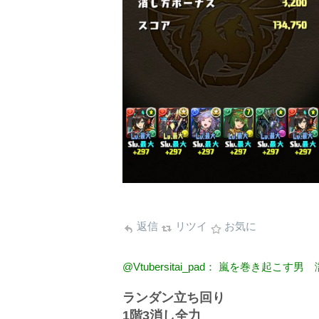
返信
リツイ
お気に
@Vtubersitai_pad： 嵐を巻き起こす
ランダン立ち回り
1階3消し全力