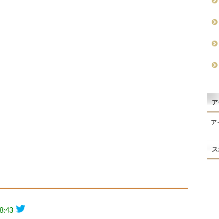
ア
ア
ス
8:43