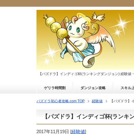
【パズドラ】インディゴ杯(ランキングダンジョン) 経験値
ゲリラ時間割
ダンジョン攻略
スキル
パズドラ初心者攻略.com TOP
経験値
【パズドラ】イ
【パズドラ】インディゴ杯(ランキン
2017年11月19日
[
経験値
]