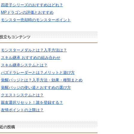
四君子シリーズのおすすめはどれ？
MPドラゴンの評価とおすすめ
モンスター売却時のモンスターポイント
役立ちコンテンツ
モンスターメダルとは？入手方法は？
スキル継承 おすすめの組み合わせ
スキル継承システムとは？
パズドラレーダーとは？メリットと遊び方
覚醒バッジとは？入手方法・効果・種類まとめ
覚醒バッジの使い道とおすすめの選び方
クエストシステムとは？
親友選択リセット！誰を登録する？
友情ポイントの上限は？
近の投稿