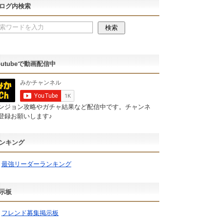
ログ内検索
outubeで動画配信中
ンジョン攻略やガチャ結果など配信中です。チャンネ
登録お願いします♪
ンキング
最強リーダーランキング
示板
フレンド募集掲示板