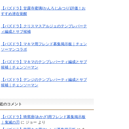
【パズドラ】甘露寺蜜璃(かんろじみつり)評価！お
すすめ潜在覚醒
【パズドラ】クリスマスアルジェのテンプレパーテ
ィ編成とサブ候補
【パズドラ】マキマ用フレンド募集掲示板｜チェン
ソーマンコラボ
【パズドラ】マキマのテンプレパーティ編成とサブ
候補｜チェンソーマン
【パズドラ】デンジのテンプレパーティ編成とサブ
候補｜チェンソーマン
近のコメント
【パズドラ】猗窩座(あかざ)用フレンド募集掲示板
｜鬼滅の刃
に
ジョー
より