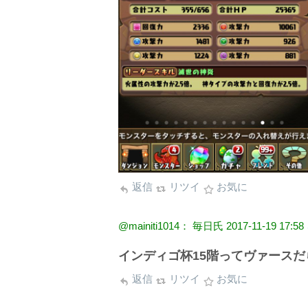
返信
リツイ
お気に
@mainiti1014： 毎日氏
2017-11-19 17:58
インディゴ杯15階ってヴァース
返信
リツイ
お気に