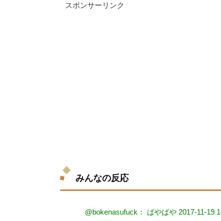
スポンサーリンク
みんなの反応
@bokenasufuck： ぱやぱや
2017-11-19 1