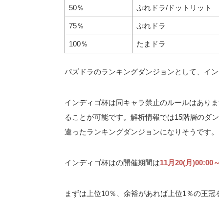
50％
ぷれドラ/ドットリット
75％
ぷれドラ
100％
たまドラ
パズドラのランキングダンジョンとして、イン
インディゴ杯は同キャラ禁止のルールはありま
ることが可能です。解析情報では15階層のダ
違ったランキングダンジョンになりそうです。
インディゴ杯はの開催期間は
11月20(月)00:00～
まずは上位10％、余裕があれば上位1％の王冠