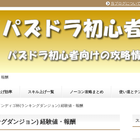
当ブログについ
・報酬
上げ効率
スキル上げ一覧
ノーコン攻略まとめ
使い道とテ
ンディゴ杯(ランキングダンジョン) 経験値・報酬
ス
グダンジョン) 経験値・報酬