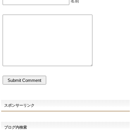
名前
スポンサーリンク
ブログ内検索