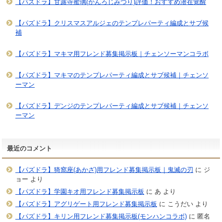
【パズドラ】甘露寺蜜璃(かんろじみつり)評価！おすすめ潜在覚醒
【パズドラ】クリスマスアルジェのテンプレパーティ編成とサブ候
補
【パズドラ】マキマ用フレンド募集掲示板｜チェンソーマンコラボ
【パズドラ】マキマのテンプレパーティ編成とサブ候補｜チェンソ
ーマン
【パズドラ】デンジのテンプレパーティ編成とサブ候補｜チェンソ
ーマン
最近のコメント
【パズドラ】猗窩座(あかざ)用フレンド募集掲示板｜鬼滅の刃
に
ジ
ョー
より
【パズドラ】学園キオ用フレンド募集掲示板
に
あ
より
【パズドラ】アグリゲート用フレンド募集掲示板
に
こうだい
より
【パズドラ】キリン用フレンド募集掲示板(モンハンコラボ)
に
匿名