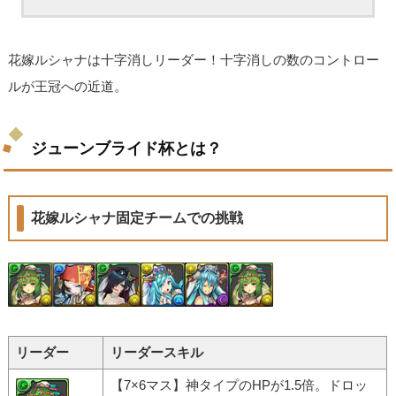
花嫁ルシャナは十字消しリーダー！十字消しの数のコントロー
ルが王冠への近道。
ジューンブライド杯とは？
花嫁ルシャナ固定チームでの挑戦
リーダー
リーダースキル
【7×6マス】神タイプのHPが1.5倍。ドロッ