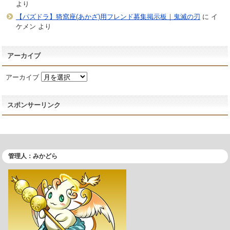
より
【パズドラ】猗窩座(あかざ)用フレンド募集掲示板｜鬼滅の刃
に
イ
ケメン
より
アーカイブ
アーカイブ
スポンサーリンク
管理人：みかどら