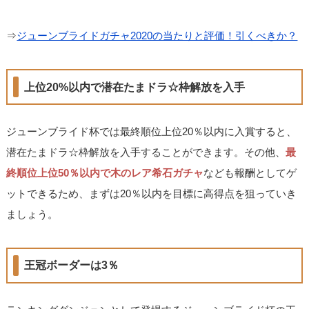
⇒
ジューンブライドガチャ2020の当たりと評価！引くべきか？
上位20%以内で潜在たまドラ☆枠解放を入手
ジューンブライド杯では最終順位上位20％以内に入賞すると、
潜在たまドラ☆枠解放を入手することができます。その他、
最
終順位上位50％以内で木のレア希石ガチャ
なども報酬としてゲ
ットできるため、まずは20％以内を目標に高得点を狙っていき
ましょう。
王冠ボーダーは3％