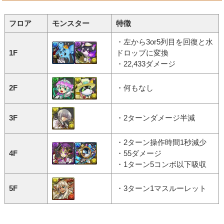
フロア
モンスター
特徴
・左から3or5列目を回復と水
1F
ドロップに変換
・22,433ダメージ
2F
・何もなし
3F
・2ターンダメージ半減
・2ターン操作時間1秒減少
4F
・55ダメージ
・1ターン5コンボ以下吸収
5F
・3ターン1マスルーレット