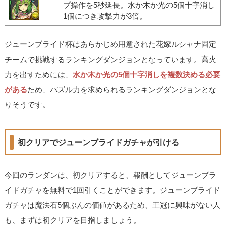
プ操作を5秒延長。水か木か光の5個十字消し
1個につき攻撃力が3倍。
ジューンブライド杯はあらかじめ用意された花嫁ルシャナ固定
チームで挑戦するランキングダンジョンとなっています。高火
力を出すためには、
水か木か光の5個十字消しを複数決める必要
がある
ため、パズル力を求められるランキングダンジョンとな
りそうです。
初クリアでジューンブライドガチャが引ける
今回のランダンは、初クリアすると、報酬としてジューンブラ
イドガチャを無料で1回引くことができます。ジューンブライド
ガチャは魔法石5個ぶんの価値があるため、王冠に興味がない人
も、まずは初クリアを目指しましょう。