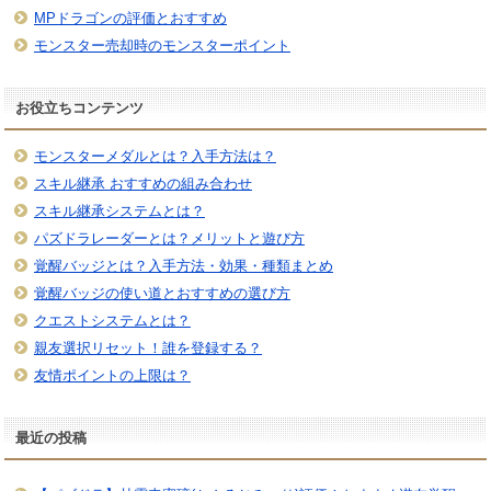
MPドラゴンの評価とおすすめ
モンスター売却時のモンスターポイント
お役立ちコンテンツ
モンスターメダルとは？入手方法は？
スキル継承 おすすめの組み合わせ
スキル継承システムとは？
パズドラレーダーとは？メリットと遊び方
覚醒バッジとは？入手方法・効果・種類まとめ
覚醒バッジの使い道とおすすめの選び方
クエストシステムとは？
親友選択リセット！誰を登録する？
友情ポイントの上限は？
最近の投稿