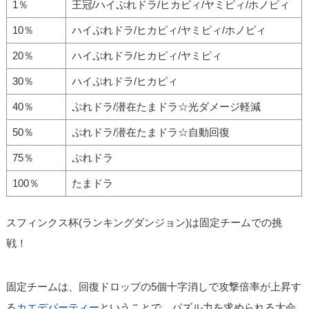
1％
王冠/ハイぷれドラ/ヒカピィ/ヤミピィ/ホノピィ
10％
ハイぷれドラ/ヒカピィ/ヤミピィ/ホノピィ
20％
ハイぷれドラ/ヒカピィ/ヤミピィ
30％
ハイぷれドラ/ヒカピィ
40％
ぷれドラ/潜在たまドラ☆光ダメージ軽減
50％
ぷれドラ/潜在たまドラ☆自動回復
75％
ぷれドラ
100％
たまドラ
スフィンクス杯(ランキングダンジョン)は固定チームでの挑
戦！
固定チームは、回復ドロップの5個十字消しで攻撃倍率が上昇す
る
カエデパーティー
ということで、パズル力を求められる大会