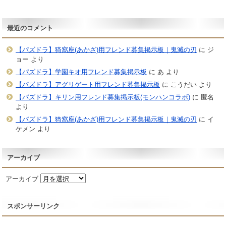
最近のコメント
【パズドラ】猗窩座(あかざ)用フレンド募集掲示板｜鬼滅の刃
に
ジ
ョー
より
【パズドラ】学園キオ用フレンド募集掲示板
に
あ
より
【パズドラ】アグリゲート用フレンド募集掲示板
に
こうだい
より
【パズドラ】キリン用フレンド募集掲示板(モンハンコラボ)
に
匿名
より
【パズドラ】猗窩座(あかざ)用フレンド募集掲示板｜鬼滅の刃
に
イ
ケメン
より
アーカイブ
アーカイブ
スポンサーリンク