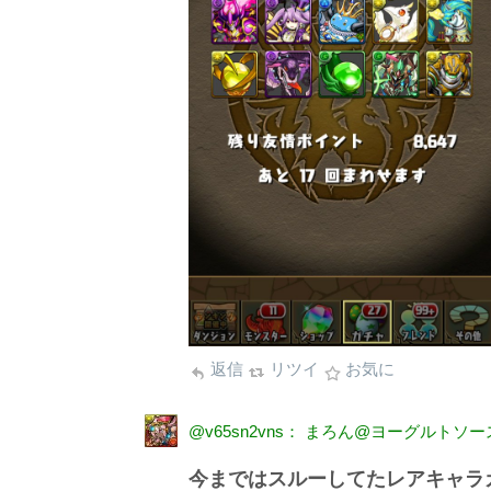
返信
リツイ
お気に
@v65sn2vns： まろん@ヨーグルトソー
今まではスルーしてたレアキャラ