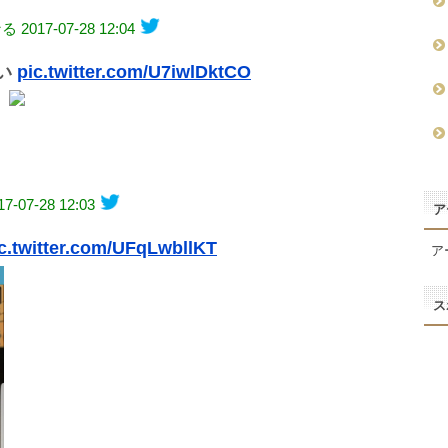
なる
2017-07-28 12:04
い
pic.twitter.com/U7iwlDktCO
17-07-28 12:03
ア
c.twitter.com/UFqLwbllKT
ア
ス