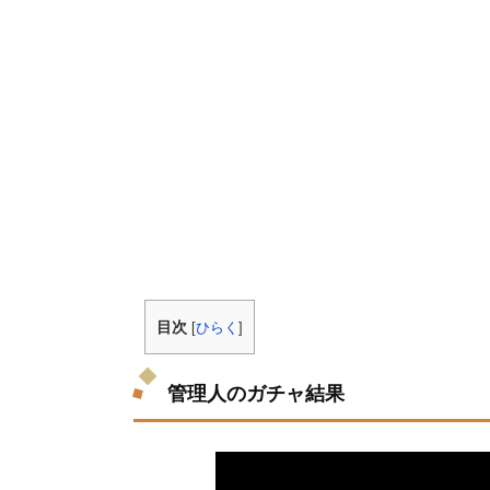
目次
[
ひらく
]
管理人のガチャ結果