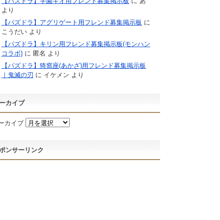
【パズドラ】学園キオ用フレンド募集掲示板
に
あ
より
【パズドラ】アグリゲート用フレンド募集掲示板
に
こうだい
より
【パズドラ】キリン用フレンド募集掲示板(モンハン
コラボ)
に
匿名
より
【パズドラ】猗窩座(あかざ)用フレンド募集掲示板
｜鬼滅の刃
に
イケメン
より
ーカイブ
ーカイブ
ポンサーリンク