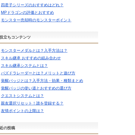
四君子シリーズのおすすめはどれ？
MPドラゴンの評価とおすすめ
モンスター売却時のモンスターポイント
役立ちコンテンツ
モンスターメダルとは？入手方法は？
スキル継承 おすすめの組み合わせ
スキル継承システムとは？
パズドラレーダーとは？メリットと遊び方
覚醒バッジとは？入手方法・効果・種類まとめ
覚醒バッジの使い道とおすすめの選び方
クエストシステムとは？
親友選択リセット！誰を登録する？
友情ポイントの上限は？
近の投稿