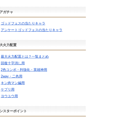
アガチャ
ゴッドフェスの当たりキャラ
アンケートゴッドフェスの当たりキャラ
大火力配置
最大火力配置とは？一覧まとめ
回復十字消し用
2色コンボ・列強化・英雄神用
2way・二色用
キン肉マン編用
ケプリ用
ヨウユウ用
ンスターポイント