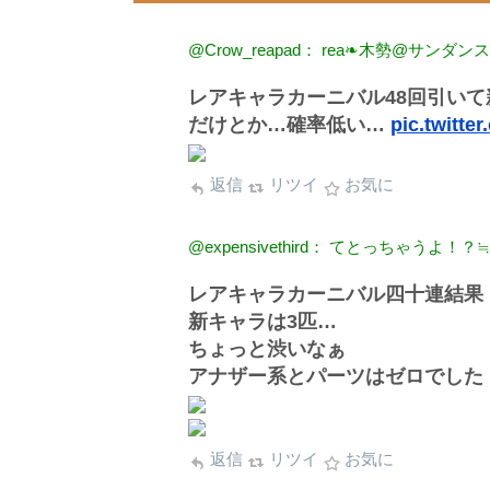
@Crow_reapad： rea❧木勢@サンダンス
レアキャラカーニバル48回引い
だけとか…確率低い…
pic.twitte
返信
リツイ
お気に
@expensivethird： てとっちゃうよ！
レアキャラカーニバル四十連結果
新キャラは3匹…
ちょっと渋いなぁ
アナザー系とパーツはゼロでした
返信
リツイ
お気に