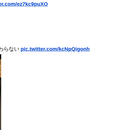
tter.com/ez7kc9puXO
わらない
pic.twitter.com/kcNpQigonh