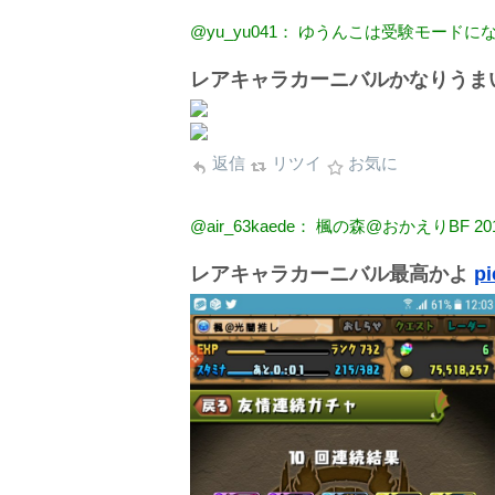
@yu_yu041： ゆうんこは受験モードに
レアキャラカーニバルかなりうま
返信
リツイ
お気に
@air_63kaede： 楓の森@おかえりBF
20
レアキャラカーニバル最高かよ
pi