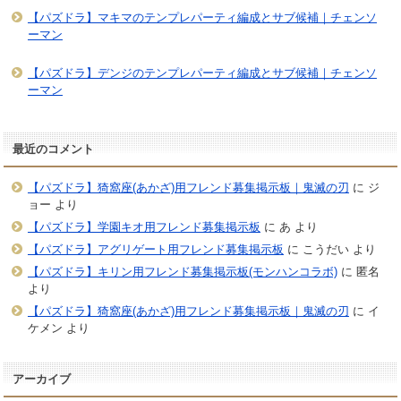
【パズドラ】マキマのテンプレパーティ編成とサブ候補｜チェンソ
ーマン
【パズドラ】デンジのテンプレパーティ編成とサブ候補｜チェンソ
ーマン
最近のコメント
【パズドラ】猗窩座(あかざ)用フレンド募集掲示板｜鬼滅の刃
に
ジ
ョー
より
【パズドラ】学園キオ用フレンド募集掲示板
に
あ
より
【パズドラ】アグリゲート用フレンド募集掲示板
に
こうだい
より
【パズドラ】キリン用フレンド募集掲示板(モンハンコラボ)
に
匿名
より
【パズドラ】猗窩座(あかざ)用フレンド募集掲示板｜鬼滅の刃
に
イ
ケメン
より
アーカイブ