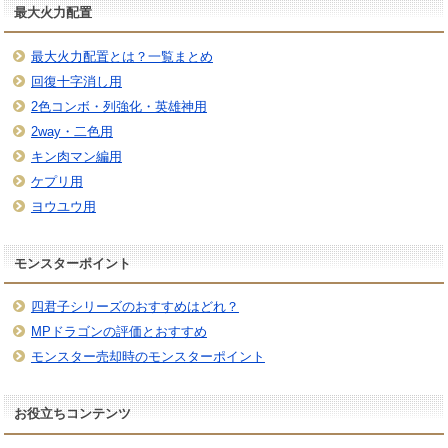
最大火力配置
最大火力配置とは？一覧まとめ
回復十字消し用
2色コンボ・列強化・英雄神用
2way・二色用
キン肉マン編用
ケプリ用
ヨウユウ用
モンスターポイント
四君子シリーズのおすすめはどれ？
MPドラゴンの評価とおすすめ
モンスター売却時のモンスターポイント
お役立ちコンテンツ