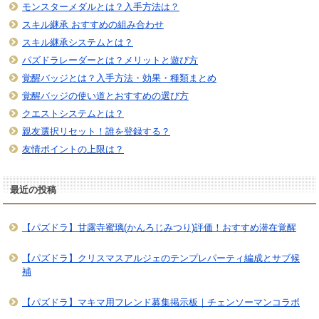
モンスターメダルとは？入手方法は？
スキル継承 おすすめの組み合わせ
スキル継承システムとは？
パズドラレーダーとは？メリットと遊び方
覚醒バッジとは？入手方法・効果・種類まとめ
覚醒バッジの使い道とおすすめの選び方
クエストシステムとは？
親友選択リセット！誰を登録する？
友情ポイントの上限は？
最近の投稿
【パズドラ】甘露寺蜜璃(かんろじみつり)評価！おすすめ潜在覚醒
【パズドラ】クリスマスアルジェのテンプレパーティ編成とサブ候
補
【パズドラ】マキマ用フレンド募集掲示板｜チェンソーマンコラボ