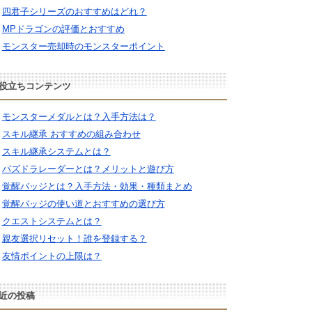
四君子シリーズのおすすめはどれ？
MPドラゴンの評価とおすすめ
モンスター売却時のモンスターポイント
役立ちコンテンツ
モンスターメダルとは？入手方法は？
スキル継承 おすすめの組み合わせ
スキル継承システムとは？
パズドラレーダーとは？メリットと遊び方
覚醒バッジとは？入手方法・効果・種類まとめ
覚醒バッジの使い道とおすすめの選び方
クエストシステムとは？
親友選択リセット！誰を登録する？
友情ポイントの上限は？
近の投稿