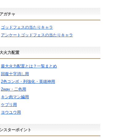
アガチャ
ゴッドフェスの当たりキャラ
アンケートゴッドフェスの当たりキャラ
大火力配置
最大火力配置とは？一覧まとめ
回復十字消し用
2色コンボ・列強化・英雄神用
2way・二色用
キン肉マン編用
ケプリ用
ヨウユウ用
ンスターポイント