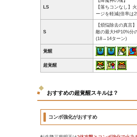
【降魔神の魂】
LS
【落ちコンなし】火
ージを軽減(倍率は2
【煩悩除去の真言】
S
敵の最大HP10%
(18→14ターン)
覚醒
超覚醒
おすすめの超覚醒スキルは？
コンボ強化がおすすめ
転生降三世明王は
2体攻撃とコンボ強化で火力