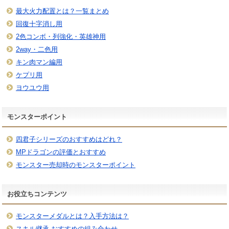
最大火力配置とは？一覧まとめ
回復十字消し用
2色コンボ・列強化・英雄神用
2way・二色用
キン肉マン編用
ケプリ用
ヨウユウ用
モンスターポイント
四君子シリーズのおすすめはどれ？
MPドラゴンの評価とおすすめ
モンスター売却時のモンスターポイント
お役立ちコンテンツ
モンスターメダルとは？入手方法は？
スキル継承 おすすめの組み合わせ