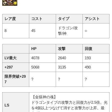
レア度
コスト
タイプ
アシスト
ドラゴン/攻
8
45
○
撃/神
HP
攻撃
回復
LV最大
4078
2640
193
+297
5068
3135
490
限界突破+29
?
?
?
7
【金猿神の魂】
ドラゴンタイプの攻撃力と回復力が2.5倍。光
LS
を4個以上つなげて消すと攻撃力が上昇、最