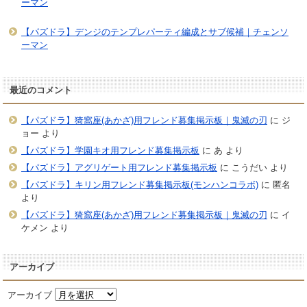
ーマン
【パズドラ】デンジのテンプレパーティ編成とサブ候補｜チェンソ
ーマン
最近のコメント
【パズドラ】猗窩座(あかざ)用フレンド募集掲示板｜鬼滅の刃
に
ジ
ョー
より
【パズドラ】学園キオ用フレンド募集掲示板
に
あ
より
【パズドラ】アグリゲート用フレンド募集掲示板
に
こうだい
より
【パズドラ】キリン用フレンド募集掲示板(モンハンコラボ)
に
匿名
より
【パズドラ】猗窩座(あかざ)用フレンド募集掲示板｜鬼滅の刃
に
イ
ケメン
より
アーカイブ
アーカイブ