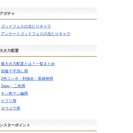
アガチャ
ゴッドフェスの当たりキャラ
アンケートゴッドフェスの当たりキャラ
大火力配置
最大火力配置とは？一覧まとめ
回復十字消し用
2色コンボ・列強化・英雄神用
2way・二色用
キン肉マン編用
ケプリ用
ヨウユウ用
ンスターポイント