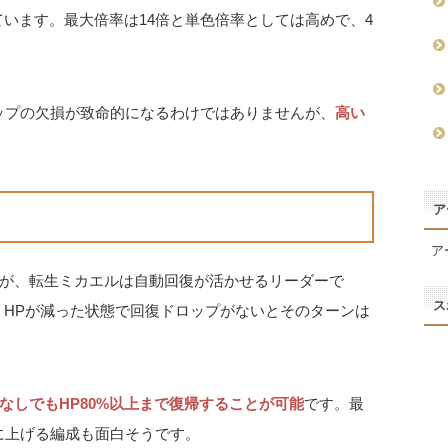
ています。最大倍率は14倍と単色倍率としては高めで、4
ップの欠損が致命的になるわけではありませんが、
高い
ア
ア
が、転生ミカエルは自動回復が活かせるリーダーで
ス
、HPが減った状態で回復ドロップがないとそのターンは
なしでもHP80%以上まで復帰することが可能
です。最
に上げる編成も面白そうです。