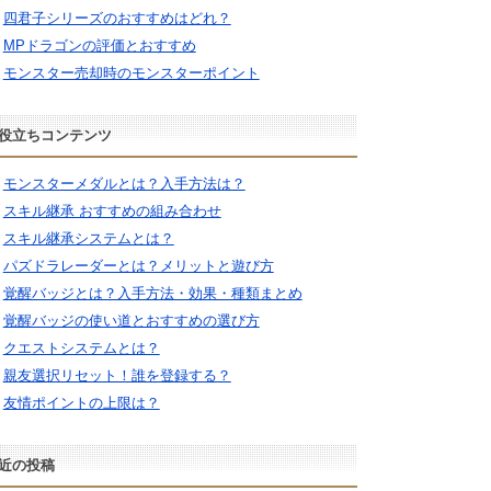
四君子シリーズのおすすめはどれ？
MPドラゴンの評価とおすすめ
モンスター売却時のモンスターポイント
役立ちコンテンツ
モンスターメダルとは？入手方法は？
スキル継承 おすすめの組み合わせ
スキル継承システムとは？
パズドラレーダーとは？メリットと遊び方
覚醒バッジとは？入手方法・効果・種類まとめ
覚醒バッジの使い道とおすすめの選び方
クエストシステムとは？
親友選択リセット！誰を登録する？
友情ポイントの上限は？
近の投稿