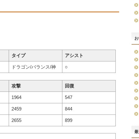
お
タイプ
アシスト
ドラゴン/バランス/神
○
攻撃
回復
1964
547
2459
844
2655
899
最