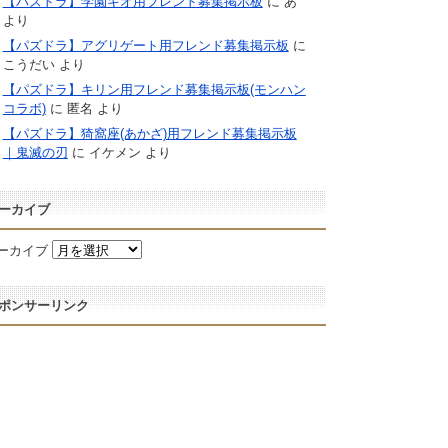
【パズドラ】学園キオ用フレンド募集掲示板
に
あ
より
【パズドラ】アグリゲート用フレンド募集掲示板
に
こうだい
より
【パズドラ】キリン用フレンド募集掲示板(モンハン
コラボ)
に
匿名
より
【パズドラ】猗窩座(あかざ)用フレンド募集掲示板
｜鬼滅の刃
に
イケメン
より
ーカイブ
ーカイブ
ポンサーリンク