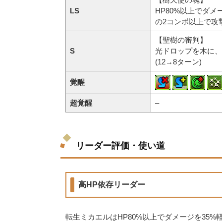
LS
HP80%以上でダメ
の2コンボ以上で攻撃
【聖樹の審判】
S
光ドロップを木に、
(12→8ターン)
覚醒
超覚醒
–
リーダー評価・使い道
高HP依存リーダー
転生ミカエルはHP80%以上でダメージを35