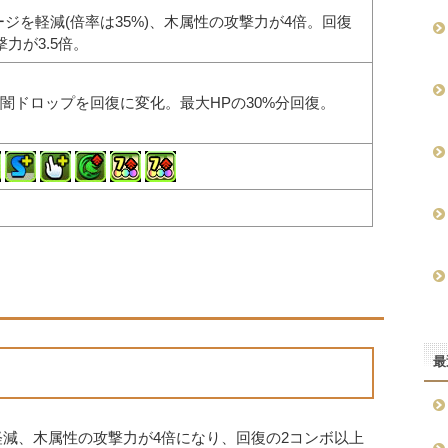
ージを軽減(倍率は35%)、木属性の攻撃力が4倍。回復
力が3.5倍。
闇ドロップを回復に変化。最大HPの30%分回復。
最
%軽減、木属性の攻撃力が4倍になり、回復の2コンボ以上