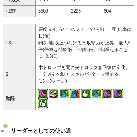
+297
6508
2226
604
悪魔タイプの全パラメータが少し上昇(倍率は
1.3倍)。
LS
闇を4個以上つなげると攻撃力が上昇、最大5
倍(倍率は4個2倍～10個5倍、1個増えるごと
に+0.5倍)。
木ドロップを闇に光ドロップを回復に変化。
S
自分以外の味方スキルが1ターン溜まる。
(13→9ターン)
覚醒
リーダーとしての使い道