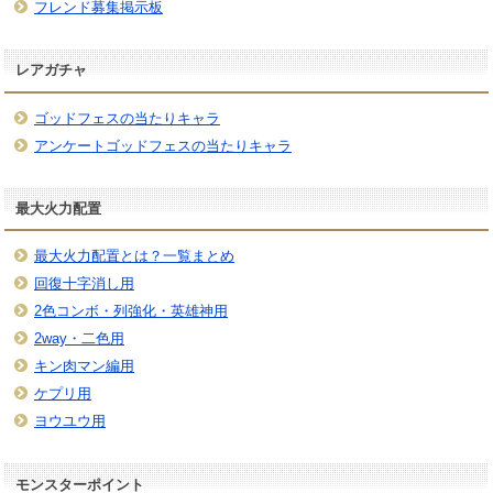
フレンド募集掲示板
レアガチャ
ゴッドフェスの当たりキャラ
アンケートゴッドフェスの当たりキャラ
最大火力配置
最大火力配置とは？一覧まとめ
回復十字消し用
2色コンボ・列強化・英雄神用
2way・二色用
キン肉マン編用
ケプリ用
ヨウユウ用
モンスターポイント