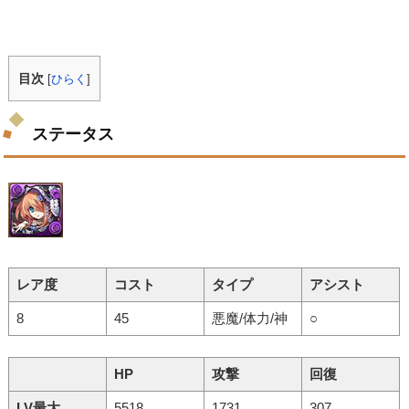
目次
[
ひらく
]
ステータス
レア度
コスト
タイプ
アシスト
8
45
悪魔/体力/神
○
HP
攻撃
回復
LV最大
5518
1731
307