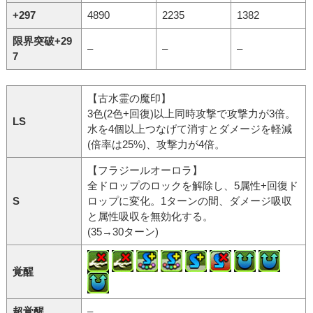
+297
4890
2235
1382
限界突破+29
–
–
–
7
【古水霊の魔印】
3色(2色+回復)以上同時攻撃で攻撃力が3倍。
LS
水を4個以上つなげて消すとダメージを軽減
(倍率は25%)、攻撃力が4倍。
【フラジールオーロラ】
全ドロップのロックを解除し、5属性+回復ド
S
ロップに変化。1ターンの間、ダメージ吸収
と属性吸収を無効化する。
(35→30ターン)
覚醒
超覚醒
–