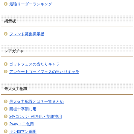
最強リーダーランキング
掲示板
フレンド募集掲示板
レアガチャ
ゴッドフェスの当たりキャラ
アンケートゴッドフェスの当たりキャラ
最大火力配置
最大火力配置とは？一覧まとめ
回復十字消し用
2色コンボ・列強化・英雄神用
2way・二色用
キン肉マン編用