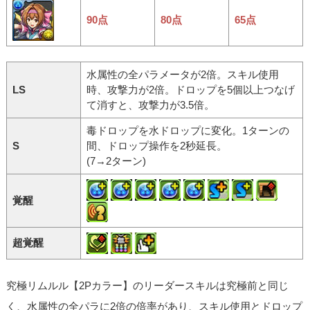
90点
80点
65点
水属性の全パラメータが2倍。スキル使用
LS
時、攻撃力が2倍。ドロップを5個以上つなげ
て消すと、攻撃力が3.5倍。
毒ドロップを水ドロップに変化。1ターンの
S
間、ドロップ操作を2秒延長。
(7→2ターン)
覚醒
超覚醒
究極リムルル【2Pカラー】のリーダースキルは究極前と同じ
く、水属性の全パラに2倍の倍率があり、スキル使用とドロップ