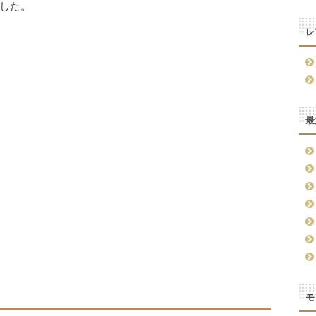
した。
レ
最
モ