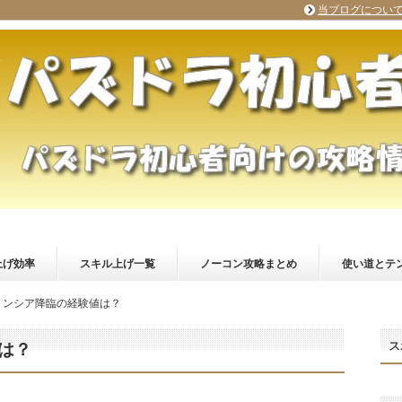
当ブログについ
上げ効率
スキル上げ一覧
ノーコン攻略まとめ
使い道とテ
リンシア降臨の経験値は？
ス
は？