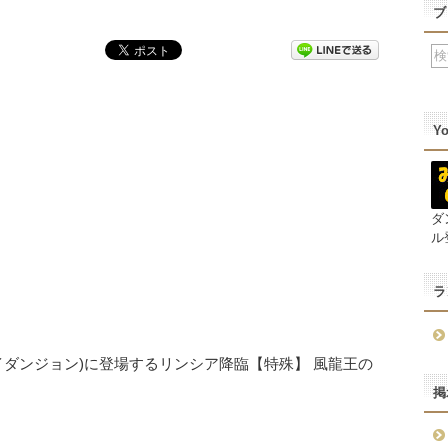
ブ
Y
ダ
ル
ラ
ダンジョン)に登場するリンシア降臨【特殊】 風龍王の
掲