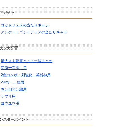
アガチャ
ゴッドフェスの当たりキャラ
アンケートゴッドフェスの当たりキャラ
大火力配置
最大火力配置とは？一覧まとめ
回復十字消し用
2色コンボ・列強化・英雄神用
2way・二色用
キン肉マン編用
ケプリ用
ヨウユウ用
ンスターポイント