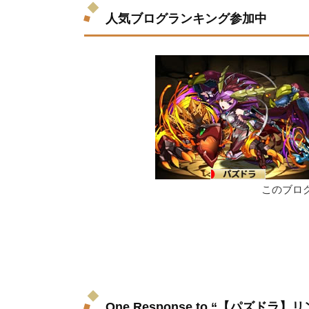
人気ブログランキング参加中
このブロ
One Response to “【パズド