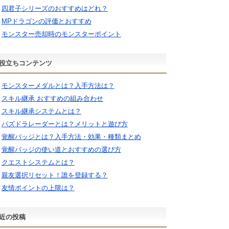
四君子シリーズのおすすめはどれ？
MPドラゴンの評価とおすすめ
モンスター売却時のモンスターポイント
役立ちコンテンツ
モンスターメダルとは？入手方法は？
スキル継承 おすすめの組み合わせ
スキル継承システムとは？
パズドラレーダーとは？メリットと遊び方
覚醒バッジとは？入手方法・効果・種類まとめ
覚醒バッジの使い道とおすすめの選び方
クエストシステムとは？
親友選択リセット！誰を登録する？
友情ポイントの上限は？
近の投稿