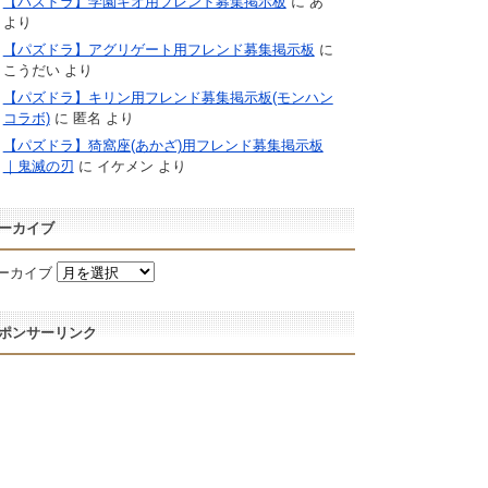
【パズドラ】学園キオ用フレンド募集掲示板
に
あ
より
【パズドラ】アグリゲート用フレンド募集掲示板
に
こうだい
より
【パズドラ】キリン用フレンド募集掲示板(モンハン
コラボ)
に
匿名
より
【パズドラ】猗窩座(あかざ)用フレンド募集掲示板
｜鬼滅の刃
に
イケメン
より
ーカイブ
ーカイブ
ポンサーリンク