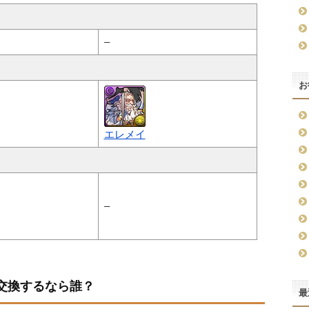
–
お
エレメイ
–
交換するなら誰？
最