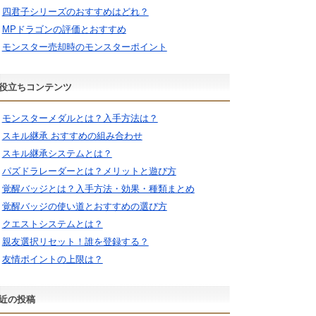
四君子シリーズのおすすめはどれ？
MPドラゴンの評価とおすすめ
モンスター売却時のモンスターポイント
役立ちコンテンツ
モンスターメダルとは？入手方法は？
スキル継承 おすすめの組み合わせ
スキル継承システムとは？
パズドラレーダーとは？メリットと遊び方
覚醒バッジとは？入手方法・効果・種類まとめ
覚醒バッジの使い道とおすすめの選び方
クエストシステムとは？
親友選択リセット！誰を登録する？
友情ポイントの上限は？
近の投稿