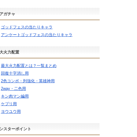
アガチャ
ゴッドフェスの当たりキャラ
アンケートゴッドフェスの当たりキャラ
大火力配置
最大火力配置とは？一覧まとめ
回復十字消し用
2色コンボ・列強化・英雄神用
2way・二色用
キン肉マン編用
ケプリ用
ヨウユウ用
ンスターポイント