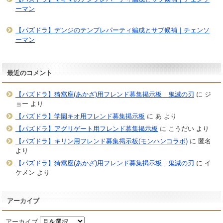
ーマン
【パズドラ】デンジのテンプレパーティ編成とサブ候補｜チェンソ
ーマン
最近のコメント
【パズドラ】猗窩座(あかざ)用フレンド募集掲示板｜鬼滅の刃
に
ジ
ョー
より
【パズドラ】学園キオ用フレンド募集掲示板
に
あ
より
【パズドラ】アグリゲート用フレンド募集掲示板
に
こうだい
より
【パズドラ】キリン用フレンド募集掲示板(モンハンコラボ)
に
匿名
より
【パズドラ】猗窩座(あかざ)用フレンド募集掲示板｜鬼滅の刃
に
イ
ケメン
より
アーカイブ
アーカイブ