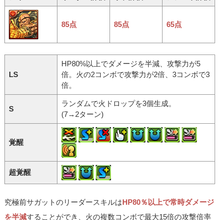
85点
85点
65点
HP80%以上でダメージを半減、攻撃力が5
LS
倍。火の2コンボで攻撃力が2倍、3コンボで3
倍。
ランダムで火ドロップを3個生成。
S
(7→2ターン)
覚醒
超覚醒
究極前サガットのリーダースキルは
HP80％以上で常時ダメージ
を半減
することができ、火の複数コンボで最大15倍の攻撃倍率