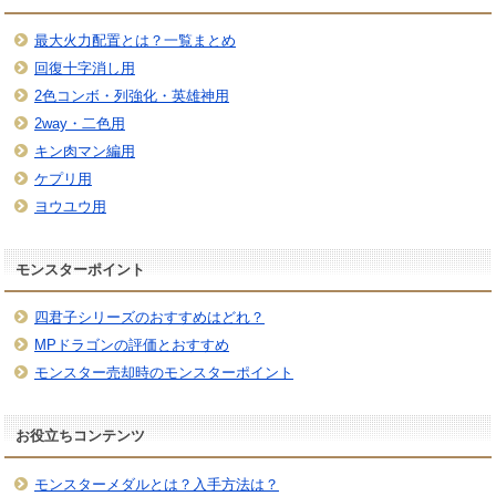
最大火力配置とは？一覧まとめ
回復十字消し用
2色コンボ・列強化・英雄神用
2way・二色用
キン肉マン編用
ケプリ用
ヨウユウ用
モンスターポイント
四君子シリーズのおすすめはどれ？
MPドラゴンの評価とおすすめ
モンスター売却時のモンスターポイント
お役立ちコンテンツ
モンスターメダルとは？入手方法は？