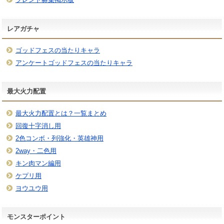
レアガチャ
ゴッドフェスの当たりキャラ
アンケートゴッドフェスの当たりキャラ
最大火力配置
最大火力配置とは？一覧まとめ
回復十字消し用
2色コンボ・列強化・英雄神用
2way・二色用
キン肉マン編用
ケプリ用
ヨウユウ用
モンスターポイント