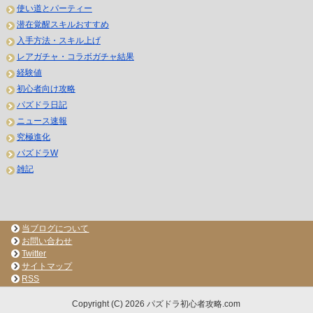
使い道とパーティー
潜在覚醒スキルおすすめ
入手方法・スキル上げ
レアガチャ・コラボガチャ結果
経験値
初心者向け攻略
パズドラ日記
ニュース速報
究極進化
パズドラW
雑記
当ブログについて
お問い合わせ
Twitter
サイトマップ
RSS
Copyright (C) 2026 パズドラ初心者攻略.com