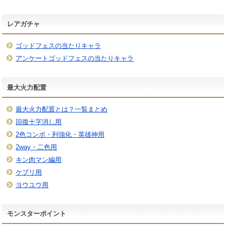
レアガチャ
ゴッドフェスの当たりキャラ
アンケートゴッドフェスの当たりキャラ
最大火力配置
最大火力配置とは？一覧まとめ
回復十字消し用
2色コンボ・列強化・英雄神用
2way・二色用
キン肉マン編用
ケプリ用
ヨウユウ用
モンスターポイント