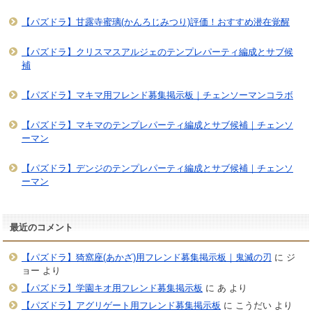
【パズドラ】甘露寺蜜璃(かんろじみつり)評価！おすすめ潜在覚醒
【パズドラ】クリスマスアルジェのテンプレパーティ編成とサブ候
補
【パズドラ】マキマ用フレンド募集掲示板｜チェンソーマンコラボ
【パズドラ】マキマのテンプレパーティ編成とサブ候補｜チェンソ
ーマン
【パズドラ】デンジのテンプレパーティ編成とサブ候補｜チェンソ
ーマン
最近のコメント
【パズドラ】猗窩座(あかざ)用フレンド募集掲示板｜鬼滅の刃
に
ジ
ョー
より
【パズドラ】学園キオ用フレンド募集掲示板
に
あ
より
【パズドラ】アグリゲート用フレンド募集掲示板
に
こうだい
より