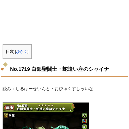
目次
[
ひらく
]
No.1719 白銀聖闘士・蛇遣い座のシャイナ
読み：しるばーせいんと・おぴゅくすしゃいな