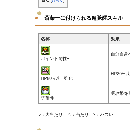
目次
[
ひらく
]
斎藤一に付けられる超覚醒スキル
名称
効果
自分自身
バインド耐性+
HP80
HP80%以上強化
雲攻撃を
雲耐性
○：大当たり、△：当たり、×：ハズレ