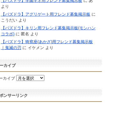
【パズドラ】学園キオ用フレンド募集掲示板
に
あ
より
【パズドラ】アグリゲート用フレンド募集掲示板
に
こうだい
より
【パズドラ】キリン用フレンド募集掲示板(モンハン
コラボ)
に
匿名
より
【パズドラ】猗窩座(あかざ)用フレンド募集掲示板
｜鬼滅の刃
に
イケメン
より
ーカイブ
ーカイブ
ポンサーリンク