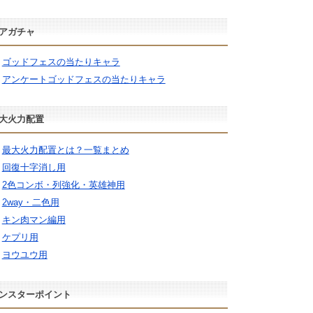
アガチャ
ゴッドフェスの当たりキャラ
アンケートゴッドフェスの当たりキャラ
大火力配置
最大火力配置とは？一覧まとめ
回復十字消し用
2色コンボ・列強化・英雄神用
2way・二色用
キン肉マン編用
ケプリ用
ヨウユウ用
ンスターポイント