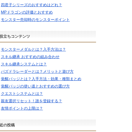
四君子シリーズのおすすめはどれ？
MPドラゴンの評価とおすすめ
モンスター売却時のモンスターポイント
役立ちコンテンツ
モンスターメダルとは？入手方法は？
スキル継承 おすすめの組み合わせ
スキル継承システムとは？
パズドラレーダーとは？メリットと遊び方
覚醒バッジとは？入手方法・効果・種類まとめ
覚醒バッジの使い道とおすすめの選び方
クエストシステムとは？
親友選択リセット！誰を登録する？
友情ポイントの上限は？
近の投稿