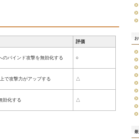
お
評価
へのバインド攻撃を無効化する
○
%以上で攻撃力がアップする
△
無効化する
△
最