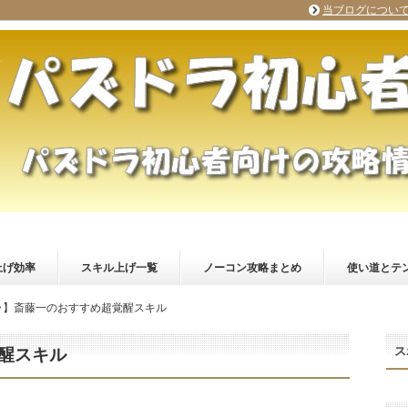
当ブログについ
上げ効率
スキル上げ一覧
ノーコン攻略まとめ
使い道とテ
ラ】斎藤一のおすすめ超覚醒スキル
ス
醒スキル