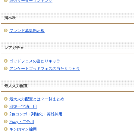
最強リーダーランキング
掲示板
フレンド募集掲示板
レアガチャ
ゴッドフェスの当たりキャラ
アンケートゴッドフェスの当たりキャラ
最大火力配置
最大火力配置とは？一覧まとめ
回復十字消し用
2色コンボ・列強化・英雄神用
2way・二色用
キン肉マン編用