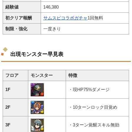
経験値
146,380
初クリア報酬
サムスピコラボガチャ
1回無料
制限・強化
一度きり
出現モンスター早見表
フロア
モンスター
特徴
1F
・現HP75%ダメージ
2F
・10ターンロック目覚め
3F
・3ターン覚醒スキル無効