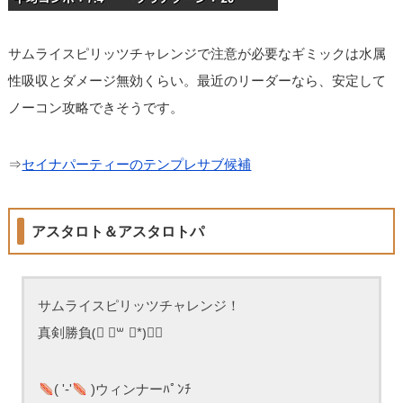
サムライスピリッツチャレンジで注意が必要なギミックは水属
性吸収とダメージ無効くらい。最近のリーダーなら、安定して
ノーコン攻略できそうです。
⇒
セイナパーティーのテンプレサブ候補
アスタロト＆アスタロトパ
サムライスピリッツチャレンジ！
真剣勝負(⃔ ॑꒳ ॑*)⃕↝
( '-'
)ウィンナーﾊﾟﾝﾁ