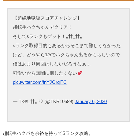
【超絶地獄級スコアチャレンジ】
超転生ハクちゃんでクリア！
そしてsランクもゲット！,,廿_廿,,
sランク取得目的もあるからそこまで難しくなかった
けど、どうやら1/5でハクちゃん出るかもらしいので
僕はあまり周回はしないだろうなぁ…
可愛いから無闇に倒したくない
pic.twitter.com/fnYJGrqlTC
— TK®️_廿,, ♡ (@TKR10589)
January 6, 2020
超転生ハクパも余裕を持ってSランク攻略。