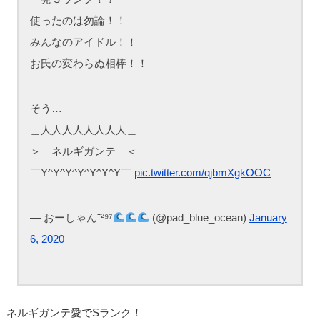
使ったのは勿論！！
みんなのアイドル！！
お氏の変わらぬ相棒！！
そう…
＿人人人人人人人人＿
＞ ネルギガンテ ＜
￣Y^Y^Y^Y^Y^Y^Y￣
pic.twitter.com/qjbmXgkOOC
— おーしゃん⁺²⁹⁷
(@pad_blue_ocean)
January
6, 2020
ネルギガンテ愛でSランク！