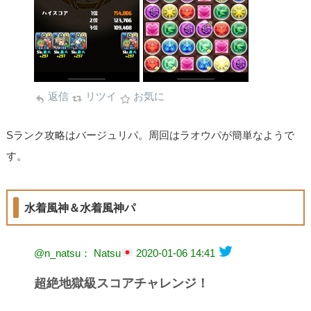
返信
リツイ
お気に
Sランク攻略はバージュリパ。周回はラオウパが簡単なようで
す。
水着風神＆水着風神パ
@n_natsu： Natsu
2020-01-06 14:41
超絶地獄級スコアチャレンジ！