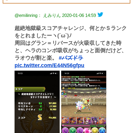
@emilinring： えみりん
2020-01-06 14:59
超絶地獄級スコアチャレンジ、何とかＳランク
をとれましたーヽ(´ω`)ﾉ
周回はグラン＝リバースが火吸収してきた時
と、ヘラのコンボ吸収がちょっと面倒だけど、
ラオウが割と楽。
#パズドラ
pic.twitter.com/E44N56gfpu