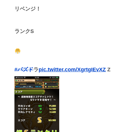
リベンジ！
ランクS
#パズド
ラ
pic.twitter.com/XgrtgIEvXZ
Z