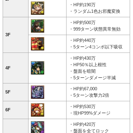
・HP約190万
・ランダム1色お邪魔変換
・HP約500万
・999ターン状態異常無効
3F
・HP約440万
・5ターン4コンボ以下吸収
・HP約430万
・HP50％以上根性
4F
・盤面を暗闇
・5ターンダメージ半減
・HP約67,000
5F
・5ターン攻撃力2倍
・HP約530万
6F
・現HP99%ダメージ
・HP約420万
・盤面を全てロック