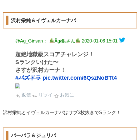
沢村栄純＆イヴェルカーナパ
@Ag_Ginsan：
Åg/銀さん
2020-01-06 15:01
超絶地獄級スコアチャレンジ！
Sランクいけた〜
さすが沢村カーナ！
#パズドラ
pic.twitter.com/6QszNoBTt4
返信
リツイ
お気に
沢村栄純とイヴェルカーナパはサブ3枚抜きでSランク！
バーバラ＆ジュリパ