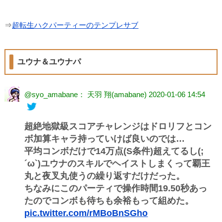
⇒
超転生ハクパーティーのテンプレサブ
ユウナ＆ユウナパ
@syo_amabane： 天羽 翔(amabane)
2020-01-06 14:54
超絶地獄級スコアチャレンジはドロリフとコン
ボ加算キャラ持っていけば良いのでは…
平均コンボだけで14万点(S条件)超えてるし(;
´ω`)ユウナのスキルでヘイストしまくって覇王
丸と夜叉丸使うの繰り返すだけだった。
ちなみにこのパーティで操作時間19.50秒あっ
たのでコンボも待ちも余裕もって組めた。
pic.twitter.com/rMBoBnSGho