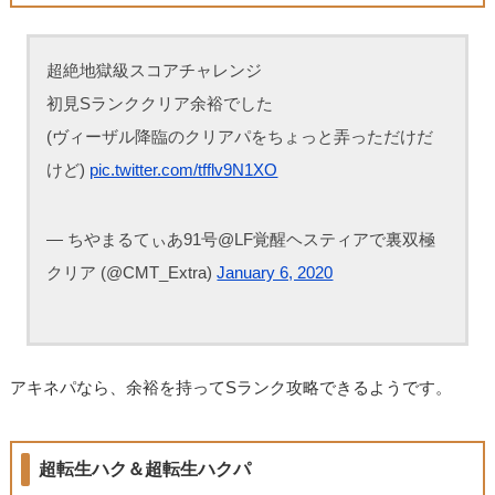
超絶地獄級スコアチャレンジ
初見Sランククリア余裕でした
(ヴィーザル降臨のクリアパをちょっと弄っただけだ
けど)
pic.twitter.com/tfflv9N1XO
— ちやまるてぃあ91号@LF覚醒ヘスティアで裏双極
クリア (@CMT_Extra)
January 6, 2020
アキネパなら、余裕を持ってSランク攻略できるようです。
超転生ハク＆超転生ハクパ