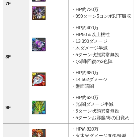
7F
・HP約720万
・999ターン5コンボ以下吸収
・HP約400万
・HP50％以上根性
・13,390ダメージ
・木ダメージ半減
・5ターン状態異常無効
8F
・水/闇/回復の3色陣
・HP約680万
・14,562ダメージ
・盤面暗闇
・HP約620万
・光/闇ダメージ半減
9F
・5ターン状態異常無効
・5ターンお邪魔/毒の目覚め
・HP約820万
・火木光ダメージ30％軽減