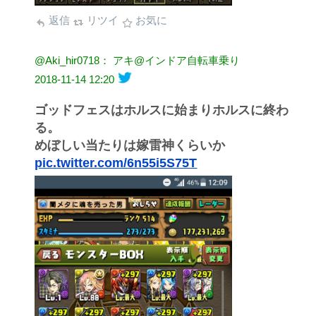
返信
リツイ
お気に
@Aki_hir0718： アキ@インドア自転車乗り
2018-11-14 12:20
ゴッドフェスはホルスに始まりホルスに終わ
る。
めぼしい当たりは嫁雷神くらいか
pic.twitter.com/6n55i5S75T