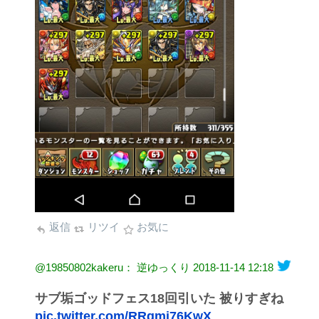
返信
リツイ
お気に
@19850802kakeru： 逆ゆっくり
2018-11-14 12:18
サブ垢ゴッドフェス18回引いた 被りすぎね
pic.twitter.com/RRqmj76KwX