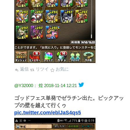
返信
リツイ
お気に
@Y32000： 煌
2018-11-14 12:21
ゴッドフェス単発でゼラチン出た。ピックアッ
プの壁を越えて行くゥ
pic.twitter.com/eblJaS4qs5