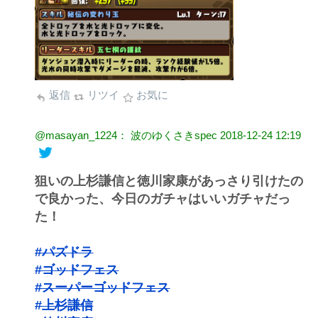
返信
リツイ
お気に
@masayan_1224： 波のゆくさきspec
2018-12-24 12:19
狙いの上杉謙信と徳川家康があっさり引けたの
で良かった、今日のガチャはいいガチャだっ
た！
#パズドラ
#ゴッドフェス
#スーパーゴッドフェス
#上杉謙信