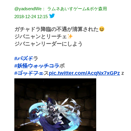
@yadsendWe： ラムネあいすゲーム&ポケ森用
2018-12-24 12:15
ガチャドラ降臨の不遇が清算された
ジバニャンとリーチェ
ジバニャンリーダーにしよう
#パズド
ラ
#妖怪ウォッチコラ
ボ
#ゴッドフェ
ス
pic.twitter.com/AcqNx7xGPz
z