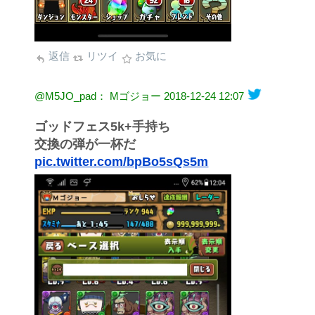
返信
リツイ
お気に
@M5JO_pad： Mゴジョー
2018-12-24 12:07
ゴッドフェス5k+手持ち
交換の弾が一杯だ
pic.twitter.com/bpBo5sQs5m