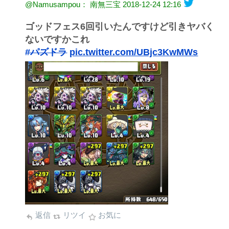
@Namusampou： 南無三宝
2018-12-24 12:16
ゴッドフェス6回引いたんですけど引きヤバく
ないですかこれ
#パズドラ
pic.twitter.com/UBjc3KwMWs
返信
リツイ
お気に