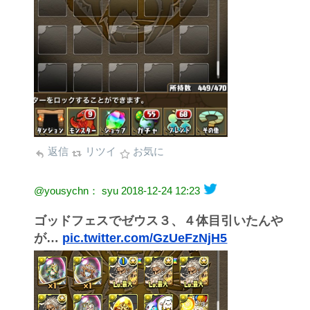
返信
リツイ
お気に
@yousychn： syu
2018-12-24 12:23
ゴッドフェスでゼウス３、４体目引いたんや
が…
pic.twitter.com/GzUeFzNjH5