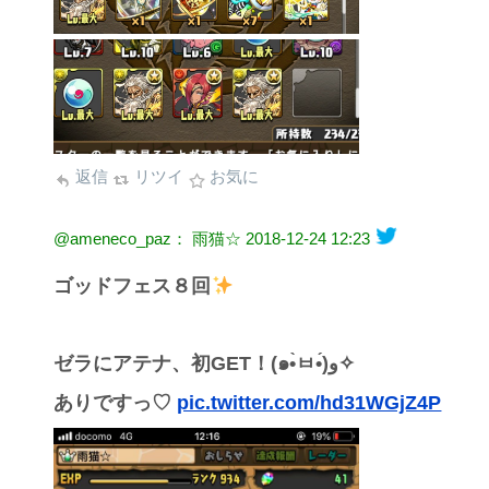
返信
リツイ
お気に
@ameneco_paz： 雨猫☆
2018-12-24 12:23
ゴッドフェス８回
ゼラにアテナ、初GET！(๑•̀ㅂ•́)و✧︎
ありですっ♡
pic.twitter.com/hd31WGjZ4P