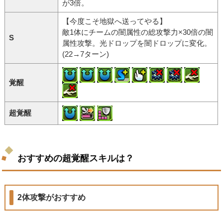
が3倍。
【今度こそ地獄へ送ってやる】
敵1体にチームの闇属性の総攻撃力×30倍の闇
S
属性攻撃。光ドロップを闇ドロップに変化。
(22→7ターン)
覚醒
超覚醒
おすすめの超覚醒スキルは？
2体攻撃がおすすめ