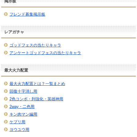
掲示板
フレンド募集掲示板
レアガチャ
ゴッドフェスの当たりキャラ
アンケートゴッドフェスの当たりキャラ
最大火力配置
最大火力配置とは？一覧まとめ
回復十字消し用
2色コンボ・列強化・英雄神用
2way・二色用
キン肉マン編用
ケプリ用
ヨウユウ用