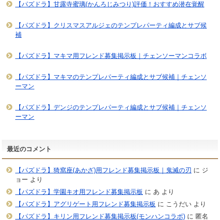
【パズドラ】甘露寺蜜璃(かんろじみつり)評価！おすすめ潜在覚醒
【パズドラ】クリスマスアルジェのテンプレパーティ編成とサブ候
補
【パズドラ】マキマ用フレンド募集掲示板｜チェンソーマンコラボ
【パズドラ】マキマのテンプレパーティ編成とサブ候補｜チェンソ
ーマン
【パズドラ】デンジのテンプレパーティ編成とサブ候補｜チェンソ
ーマン
最近のコメント
【パズドラ】猗窩座(あかざ)用フレンド募集掲示板｜鬼滅の刃
に
ジ
ョー
より
【パズドラ】学園キオ用フレンド募集掲示板
に
あ
より
【パズドラ】アグリゲート用フレンド募集掲示板
に
こうだい
より
【パズドラ】キリン用フレンド募集掲示板(モンハンコラボ)
に
匿名