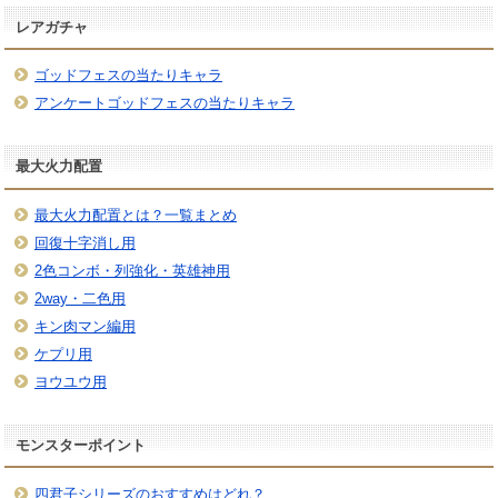
レアガチャ
ゴッドフェスの当たりキャラ
アンケートゴッドフェスの当たりキャラ
最大火力配置
最大火力配置とは？一覧まとめ
回復十字消し用
2色コンボ・列強化・英雄神用
2way・二色用
キン肉マン編用
ケプリ用
ヨウユウ用
モンスターポイント
四君子シリーズのおすすめはどれ？