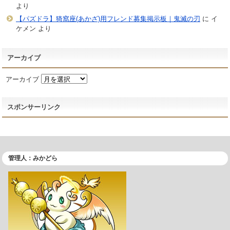
より
【パズドラ】猗窩座(あかざ)用フレンド募集掲示板｜鬼滅の刃
に
イ
ケメン
より
アーカイブ
アーカイブ
スポンサーリンク
管理人：みかどら