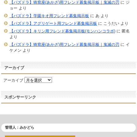
【パズドラ】猗窩座(あかざ)用フレンド募集掲示板｜鬼滅の刃
に
ジ
ョー
より
【パズドラ】学園キオ用フレンド募集掲示板
に
あ
より
【パズドラ】アグリゲート用フレンド募集掲示板
に
こうだい
より
【パズドラ】キリン用フレンド募集掲示板(モンハンコラボ)
に
匿名
より
【パズドラ】猗窩座(あかざ)用フレンド募集掲示板｜鬼滅の刃
に
イ
ケメン
より
アーカイブ
アーカイブ
スポンサーリンク
管理人：みかどら