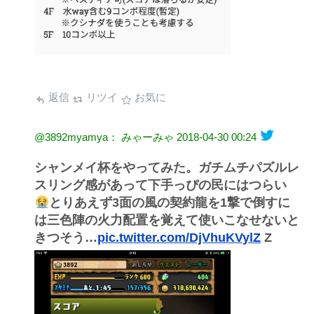
返信
リツイ
お気に
@3892myamya： みゃーみゃ
2018-04-30 00:24
シャンメイ杯をやってみた。ガチムチパズルレ
スリング感があって下手っぴの民にはつらい
とりあえず3面の風の契約龍を1撃で倒すに
は三色陣の火力配置を覚えて使いこなせないと
きつそう…
pic.twitter.com/DjVhuKVylZ
Z