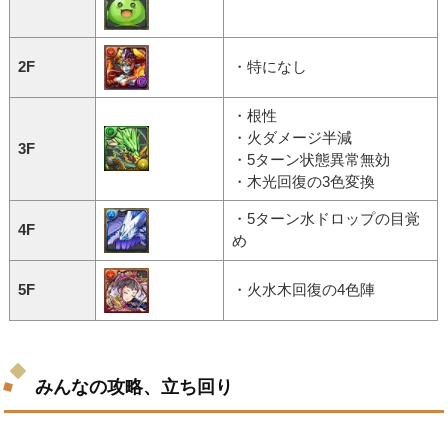
2F
・特になし
・根性
・火ダメージ半減
3F
・5ターン状態異常無効
・木光回復の3色変換
・5ターン水ドロップの目覚
4F
め
5F
・火水木回復の4色陣
みんなの攻略、立ち回り