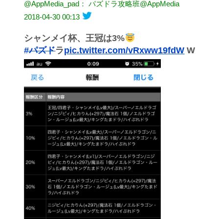
@AppMedia_pad： パズドラ攻略班@AppMedia
2018-04-30 00:13
シャンメイ杯、王冠は3%
#パズド
ラ
pic.twitter.com/vRxww19fdW
W