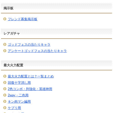
掲示板
フレンド募集掲示板
レアガチャ
ゴッドフェスの当たりキャラ
アンケートゴッドフェスの当たりキャラ
最大火力配置
最大火力配置とは？一覧まとめ
回復十字消し用
2色コンボ・列強化・英雄神用
2way・二色用
キン肉マン編用
ケプリ用