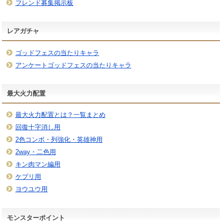
フレンド募集掲示板
レアガチャ
ゴッドフェスの当たりキャラ
アンケートゴッドフェスの当たりキャラ
最大火力配置
最大火力配置とは？一覧まとめ
回復十字消し用
2色コンボ・列強化・英雄神用
2way・二色用
キン肉マン編用
ケプリ用
ヨウユウ用
モンスターポイント