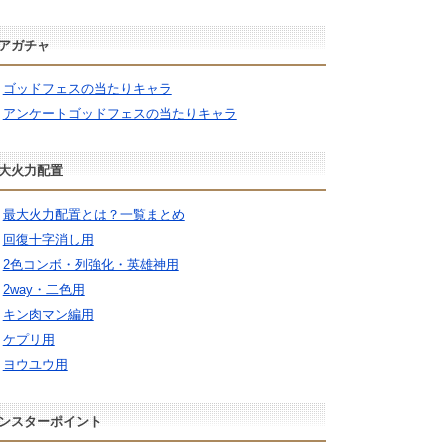
アガチャ
ゴッドフェスの当たりキャラ
アンケートゴッドフェスの当たりキャラ
大火力配置
最大火力配置とは？一覧まとめ
回復十字消し用
2色コンボ・列強化・英雄神用
2way・二色用
キン肉マン編用
ケプリ用
ヨウユウ用
ンスターポイント