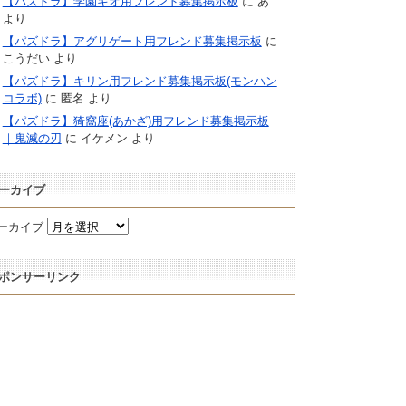
【パズドラ】学園キオ用フレンド募集掲示板
に
あ
より
【パズドラ】アグリゲート用フレンド募集掲示板
に
こうだい
より
【パズドラ】キリン用フレンド募集掲示板(モンハン
コラボ)
に
匿名
より
【パズドラ】猗窩座(あかざ)用フレンド募集掲示板
｜鬼滅の刃
に
イケメン
より
ーカイブ
ーカイブ
ポンサーリンク