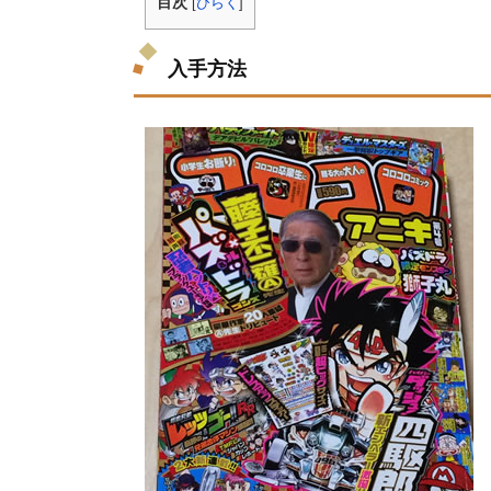
目次
[
ひらく
]
入手方法