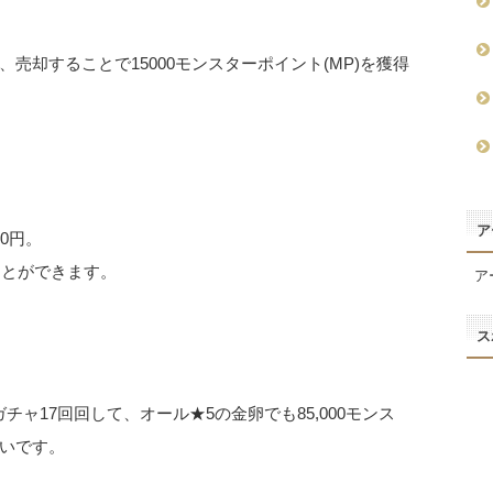
売却することで15000モンスターポイント(MP)を獲得
ア
90円。
ることができます。
ア
ス
ガチャ17回回して、オール★5の金卵でも85,000モンス
いです。