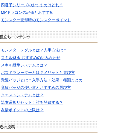
四君子シリーズのおすすめはどれ？
MPドラゴンの評価とおすすめ
モンスター売却時のモンスターポイント
役立ちコンテンツ
モンスターメダルとは？入手方法は？
スキル継承 おすすめの組み合わせ
スキル継承システムとは？
パズドラレーダーとは？メリットと遊び方
覚醒バッジとは？入手方法・効果・種類まとめ
覚醒バッジの使い道とおすすめの選び方
クエストシステムとは？
親友選択リセット！誰を登録する？
友情ポイントの上限は？
近の投稿