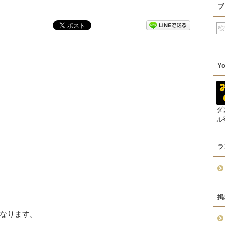
ブ
Y
ダ
ル
ラ
掲
なります。