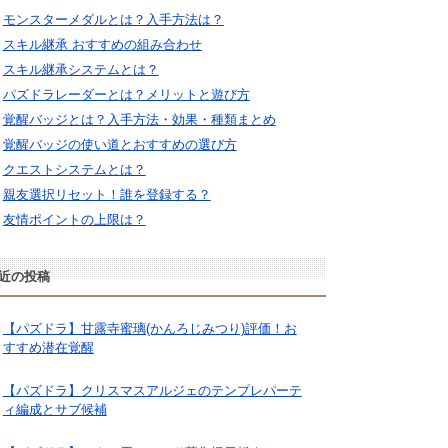
モンスターメダルとは？入手方法は？
スキル継承 おすすめの組み合わせ
スキル継承システムとは？
パズドラレーダーとは？メリットと遊び方
覚醒バッジとは？入手方法・効果・種類まとめ
覚醒バッジの使い道とおすすめの選び方
クエストシステムとは？
親友選択リセット！誰を登録する？
友情ポイントの上限は？
近の投稿
【パズドラ】甘露寺蜜璃(かんろじみつり)評価！お
すすめ潜在覚醒
【パズドラ】クリスマスアルジェのテンプレパーテ
ィ編成とサブ候補