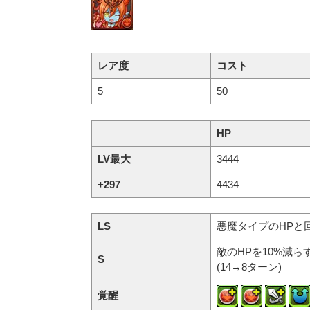
レア度
コスト
5
50
HP
LV最大
3444
+297
4434
LS
悪魔タイプのHPと回
敵のHPを10%減
S
(14→8ターン)
覚醒