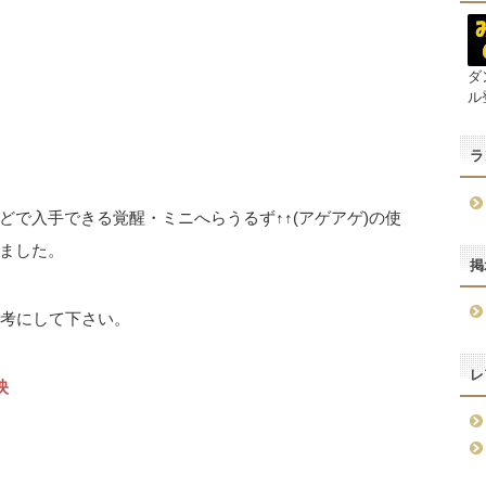
ダ
ル
ラ
で入手できる覚醒・ミニへらうるず↑↑(アゲアゲ)の使
ました。
掲
参考にして下さい。
レ
映