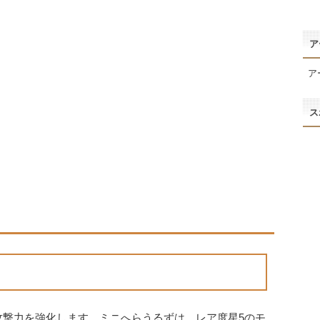
ア
ア
ス
攻撃力を強化します。ミニへらうるずは、レア度星5のモ