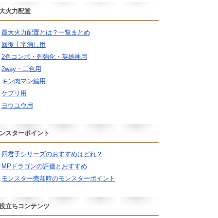
大火力配置
最大火力配置とは？一覧まとめ
回復十字消し用
2色コンボ・列強化・英雄神用
2way・二色用
キン肉マン編用
ケプリ用
ヨウユウ用
ンスターポイント
四君子シリーズのおすすめはどれ？
MPドラゴンの評価とおすすめ
モンスター売却時のモンスターポイント
役立ちコンテンツ