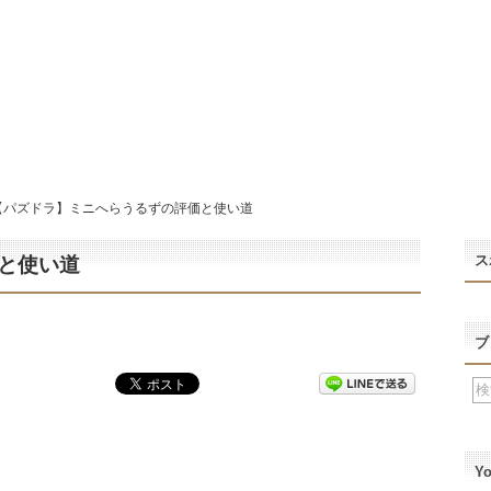
【パズドラ】ミニへらうるずの評価と使い道
ス
と使い道
ブ
Y