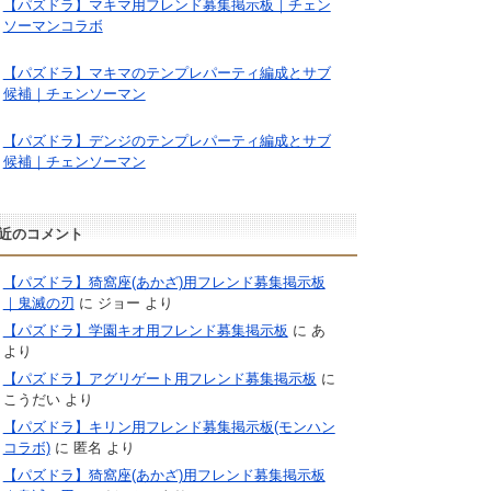
【パズドラ】マキマ用フレンド募集掲示板｜チェン
ソーマンコラボ
【パズドラ】マキマのテンプレパーティ編成とサブ
候補｜チェンソーマン
【パズドラ】デンジのテンプレパーティ編成とサブ
候補｜チェンソーマン
近のコメント
【パズドラ】猗窩座(あかざ)用フレンド募集掲示板
｜鬼滅の刃
に
ジョー
より
【パズドラ】学園キオ用フレンド募集掲示板
に
あ
より
【パズドラ】アグリゲート用フレンド募集掲示板
に
こうだい
より
【パズドラ】キリン用フレンド募集掲示板(モンハン
コラボ)
に
匿名
より
【パズドラ】猗窩座(あかざ)用フレンド募集掲示板