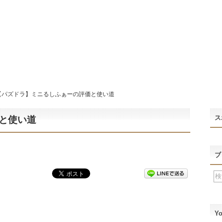
【パズドラ】ミニるしふぁーの評価と使い道
ス
と使い道
ブ
Y