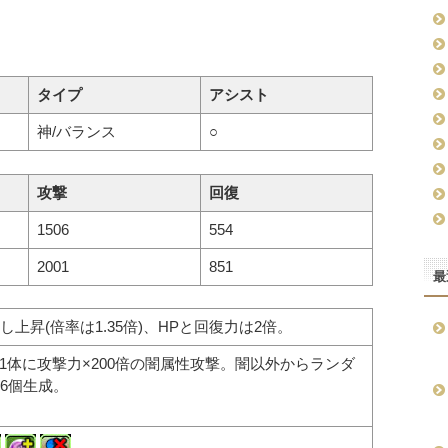
タイプ
アシスト
神/バランス
○
攻撃
回復
1506
554
2001
851
最
上昇(倍率は1.35倍)、HPと回復力は2倍。
敵1体に攻撃力×200倍の闇属性攻撃。闇以外からランダ
6個生成。