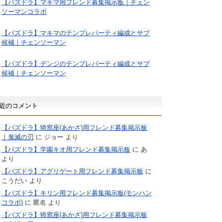
【パズドラ】マキマ用フレンド募集掲示板｜チェン
ソーマンコラボ
【パズドラ】マキマのテンプレパーティ編成とサブ
候補｜チェンソーマン
【パズドラ】デンジのテンプレパーティ編成とサブ
候補｜チェンソーマン
近のコメント
【パズドラ】猗窩座(あかざ)用フレンド募集掲示板
｜鬼滅の刃
に
ジョー
より
【パズドラ】学園キオ用フレンド募集掲示板
に
あ
より
【パズドラ】アグリゲート用フレンド募集掲示板
に
こうだい
より
【パズドラ】キリン用フレンド募集掲示板(モンハン
コラボ)
に
匿名
より
【パズドラ】猗窩座(あかざ)用フレンド募集掲示板