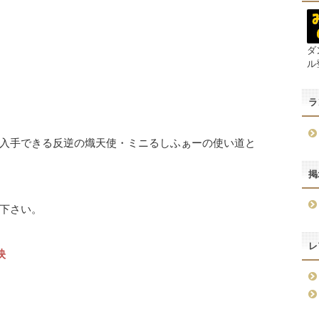
ダ
ル
ラ
入手できる反逆の熾天使・ミニるしふぁーの使い道と
掲
下さい。
レ
映