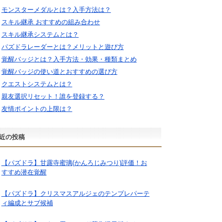
モンスターメダルとは？入手方法は？
スキル継承 おすすめの組み合わせ
スキル継承システムとは？
パズドラレーダーとは？メリットと遊び方
覚醒バッジとは？入手方法・効果・種類まとめ
覚醒バッジの使い道とおすすめの選び方
クエストシステムとは？
親友選択リセット！誰を登録する？
友情ポイントの上限は？
近の投稿
【パズドラ】甘露寺蜜璃(かんろじみつり)評価！お
すすめ潜在覚醒
【パズドラ】クリスマスアルジェのテンプレパーテ
ィ編成とサブ候補