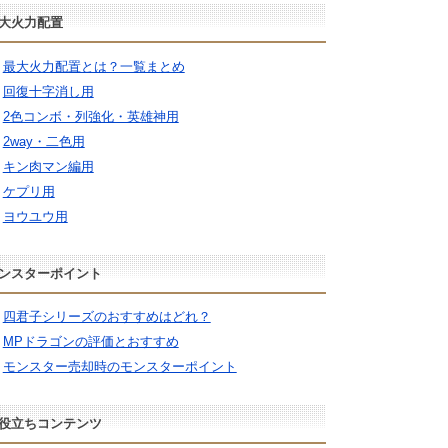
大火力配置
最大火力配置とは？一覧まとめ
回復十字消し用
2色コンボ・列強化・英雄神用
2way・二色用
キン肉マン編用
ケプリ用
ヨウユウ用
ンスターポイント
四君子シリーズのおすすめはどれ？
MPドラゴンの評価とおすすめ
モンスター売却時のモンスターポイント
役立ちコンテンツ