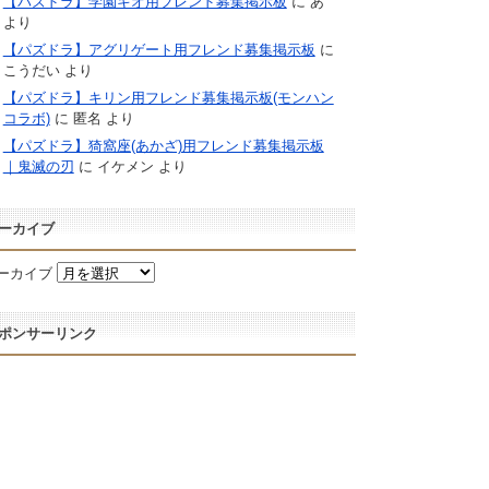
【パズドラ】学園キオ用フレンド募集掲示板
に
あ
より
【パズドラ】アグリゲート用フレンド募集掲示板
に
こうだい
より
【パズドラ】キリン用フレンド募集掲示板(モンハン
コラボ)
に
匿名
より
【パズドラ】猗窩座(あかざ)用フレンド募集掲示板
｜鬼滅の刃
に
イケメン
より
ーカイブ
ーカイブ
ポンサーリンク