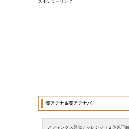
スポンサーリンク
闇アテナ＆闇アテナパ
スフィンクス降臨チャレンジ（２体以下