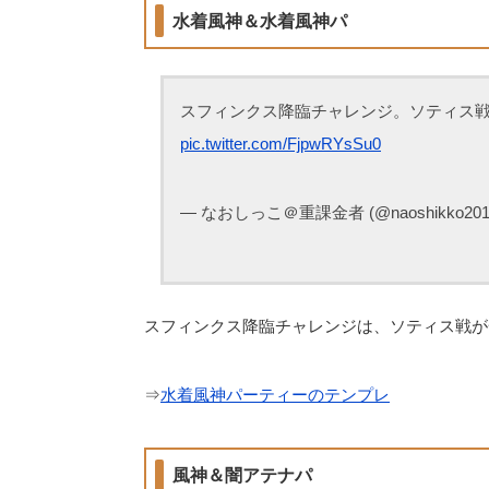
水着風神＆水着風神パ
スフィンクス降臨チャレンジ。ソティス戦で
pic.twitter.com/FjpwRYsSu0
— なおしっこ＠重課金者 (@naoshikko201
スフィンクス降臨チャレンジは、ソティス戦が
⇒
水着風神パーティーのテンプレ
風神＆闇アテナパ