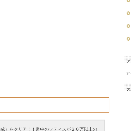
ア
ア
ス
編成）をクリア！！道中のソティスが２０万以上の