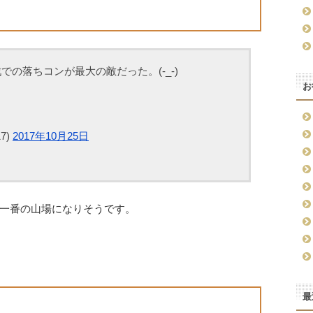
の落ちコンが最大の敵だった。(-_-)
お
7)
2017年10月25日
一番の山場になりそうです。
最