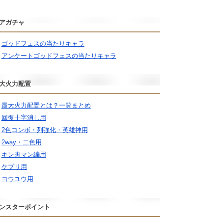
アガチャ
ゴッドフェスの当たりキャラ
アンケートゴッドフェスの当たりキャラ
大火力配置
最大火力配置とは？一覧まとめ
回復十字消し用
2色コンボ・列強化・英雄神用
2way・二色用
キン肉マン編用
ケプリ用
ヨウユウ用
ンスターポイント