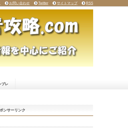
て
お問い合わせ
Twitter
サイトマップ
RSS
ンプレ
ポンサーリンク