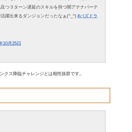
易且つ３ターン遅延のスキルを持つ闇アテナパーテ
躍出来るダンジョンだったなぁ(^_^)
#パズドラ
7年10月25日
ンクス降臨チャレンジとは相性抜群です。
た