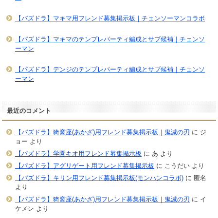
【パズドラ】マキマ用フレンド募集掲示板｜チェンソーマンコラボ
【パズドラ】マキマのテンプレパーティ編成とサブ候補｜チェンソ
ーマン
【パズドラ】デンジのテンプレパーティ編成とサブ候補｜チェンソ
ーマン
最近のコメント
【パズドラ】猗窩座(あかざ)用フレンド募集掲示板｜鬼滅の刃
に
ジ
ョー
より
【パズドラ】学園キオ用フレンド募集掲示板
に
あ
より
【パズドラ】アグリゲート用フレンド募集掲示板
に
こうだい
より
【パズドラ】キリン用フレンド募集掲示板(モンハンコラボ)
に
匿名
より
【パズドラ】猗窩座(あかざ)用フレンド募集掲示板｜鬼滅の刃
に
イ
ケメン
より