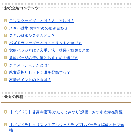
お役立ちコンテンツ
モンスターメダルとは？入手方法は？
スキル継承 おすすめの組み合わせ
スキル継承システムとは？
パズドラレーダーとは？メリットと遊び方
覚醒バッジとは？入手方法・効果・種類まとめ
覚醒バッジの使い道とおすすめの選び方
クエストシステムとは？
親友選択リセット！誰を登録する？
友情ポイントの上限は？
最近の投稿
【パズドラ】甘露寺蜜璃(かんろじみつり)評価！おすすめ潜在覚醒
【パズドラ】クリスマスアルジェのテンプレパーティ編成とサブ候
補