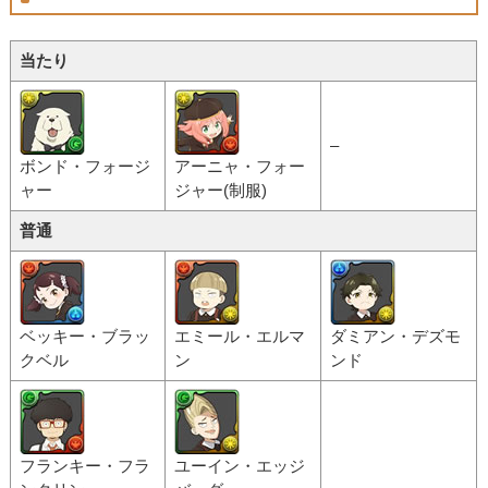
当たり
–
ボンド・フォージ
アーニャ・フォー
ャー
ジャー(制服)
普通
ベッキー・ブラッ
エミール・エルマ
ダミアン・デズモ
クベル
ン
ンド
フランキー・フラ
ユーイン・エッジ