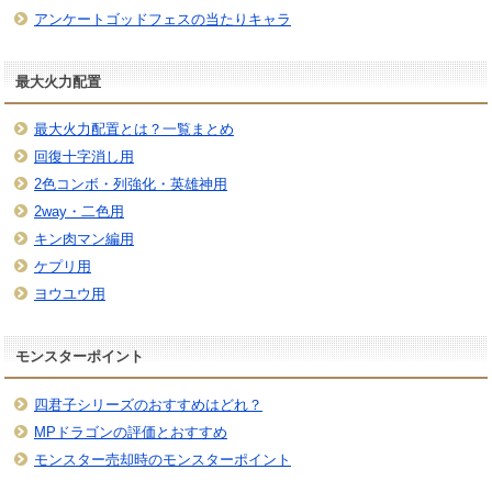
アンケートゴッドフェスの当たりキャラ
最大火力配置
最大火力配置とは？一覧まとめ
回復十字消し用
2色コンボ・列強化・英雄神用
2way・二色用
キン肉マン編用
ケプリ用
ヨウユウ用
モンスターポイント
四君子シリーズのおすすめはどれ？
MPドラゴンの評価とおすすめ
モンスター売却時のモンスターポイント