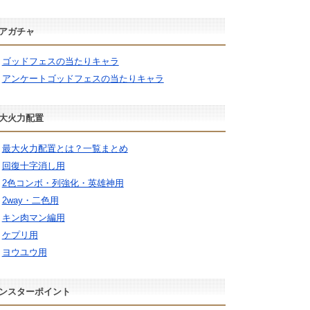
アガチャ
ゴッドフェスの当たりキャラ
アンケートゴッドフェスの当たりキャラ
大火力配置
最大火力配置とは？一覧まとめ
回復十字消し用
2色コンボ・列強化・英雄神用
2way・二色用
キン肉マン編用
ケプリ用
ヨウユウ用
ンスターポイント