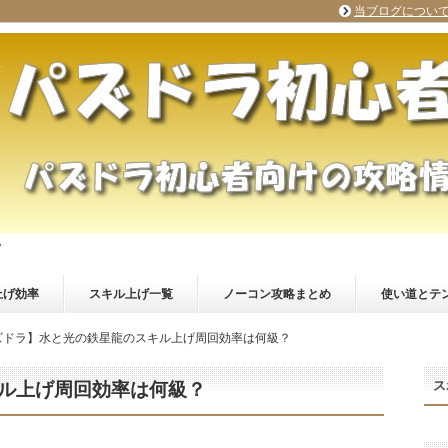
当ブログについ
？
上げ効率
スキル上げ一覧
ノーコン攻略まとめ
使い道とテ
ズドラ】水と光の鉄星龍のスキル上げ周回効率は何級？
ス
ル上げ周回効率は何級？