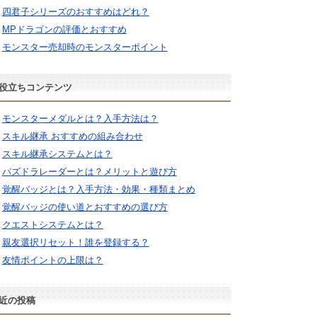
四君子シリーズのおすすめはどれ？
MPドラゴンの評価とおすすめ
モンスター売却時のモンスターポイント
役立ちコンテンツ
モンスターメダルとは？入手方法は？
スキル継承 おすすめの組み合わせ
スキル継承システムとは？
パズドラレーダーとは？メリットと遊び方
覚醒バッジとは？入手方法・効果・種類まとめ
覚醒バッジの使い道とおすすめの選び方
クエストシステムとは？
親友選択リセット！誰を登録する？
友情ポイントの上限は？
近の投稿