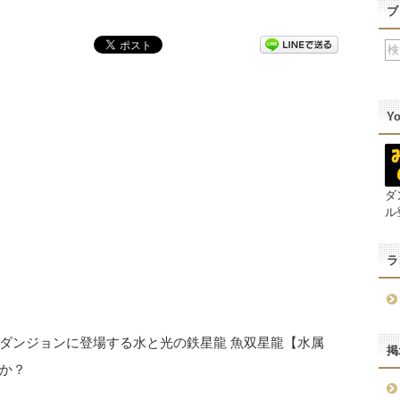
ブ
Y
ダ
ル
ラ
ダンジョンに登場する水と光の鉄星龍 魚双星龍【水属
掲
か？