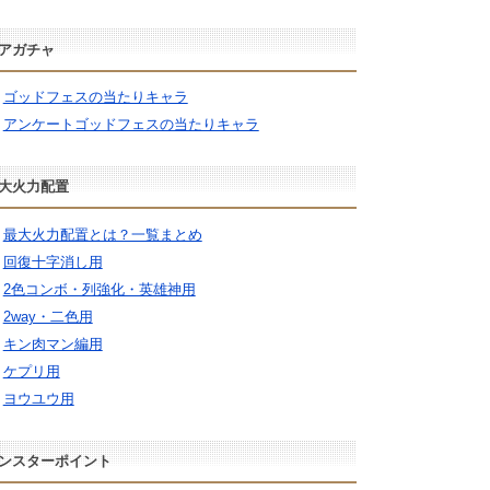
アガチャ
ゴッドフェスの当たりキャラ
アンケートゴッドフェスの当たりキャラ
大火力配置
最大火力配置とは？一覧まとめ
回復十字消し用
2色コンボ・列強化・英雄神用
2way・二色用
キン肉マン編用
ケプリ用
ヨウユウ用
ンスターポイント