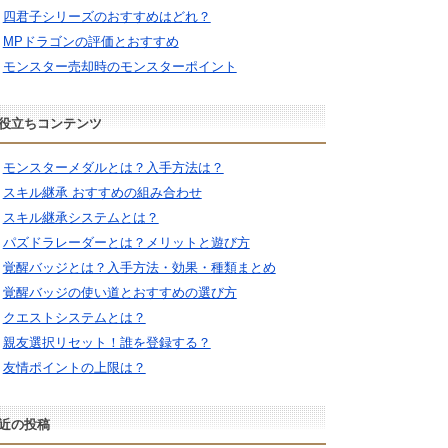
四君子シリーズのおすすめはどれ？
MPドラゴンの評価とおすすめ
モンスター売却時のモンスターポイント
役立ちコンテンツ
モンスターメダルとは？入手方法は？
スキル継承 おすすめの組み合わせ
スキル継承システムとは？
パズドラレーダーとは？メリットと遊び方
覚醒バッジとは？入手方法・効果・種類まとめ
覚醒バッジの使い道とおすすめの選び方
クエストシステムとは？
親友選択リセット！誰を登録する？
友情ポイントの上限は？
近の投稿