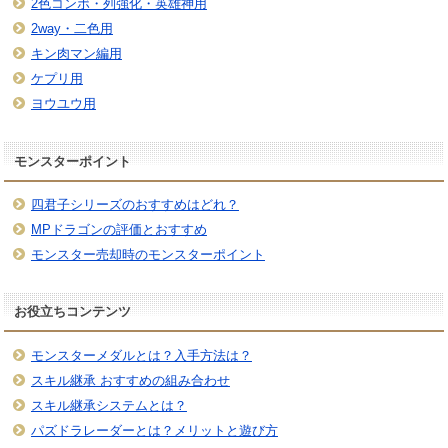
2色コンボ・列強化・英雄神用
2way・二色用
キン肉マン編用
ケプリ用
ヨウユウ用
モンスターポイント
四君子シリーズのおすすめはどれ？
MPドラゴンの評価とおすすめ
モンスター売却時のモンスターポイント
お役立ちコンテンツ
モンスターメダルとは？入手方法は？
スキル継承 おすすめの組み合わせ
スキル継承システムとは？
パズドラレーダーとは？メリットと遊び方