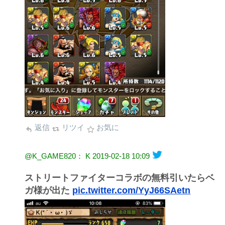
返信
リツイ
お気に
@K_GAME820： K
2019-02-18 10:09
ストリートファイターコラボの無料引いたらベ
ガ様が出た
pic.twitter.com/YyJ66SAetn