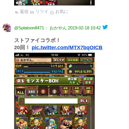
返信
リツイ
お気に
@Splatoon8471： おかやん
2019-02-18 10:42
ストファイコラボ！
20回！
pic.twitter.com/MTX7bqOICB