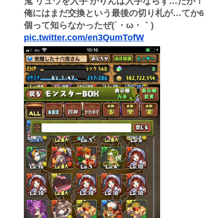
鬼 リュウを入手 かりんは入手ならず…だが！
俺にはまだ交換という最後の切り札が…てか6
個って知らなかったぜ(´・ω・｀)
pic.twitter.com/en3QumTofW