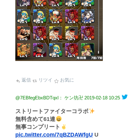
返信
リツイ
お気に
@7EBfegEbxBDTqxl： ケン坊卍
2019-02-18 10:25
ストリートファイターコラボ
無料含めて61連
無事コンプリート
pic.twitter.com/7qBZDAWfgU
U