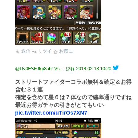
返信
リツイ
お気に
@Uv0FSFJkp8abTVs： びれ
2019-02-18 10:20
ストリートファイターコラボ無料＆確定＆お得
含む３１連
確定を含めて星６は７体なので確率通りですね
最近お得ガチャの引きがとてもいい
pic.twitter.com/uTirOs7XN7