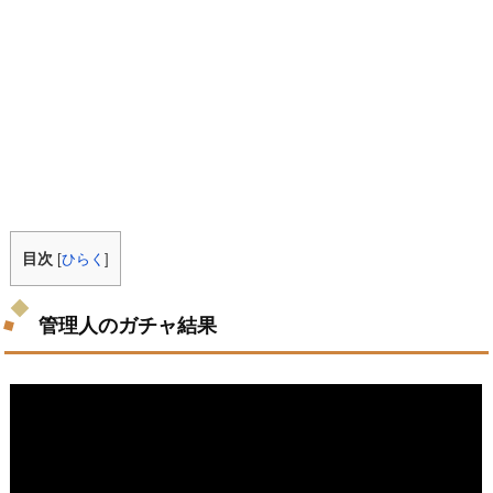
目次
[
ひらく
]
管理人のガチャ結果