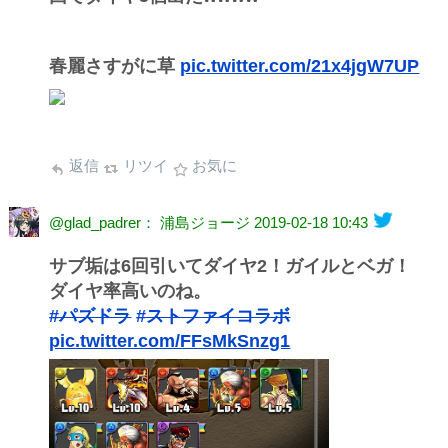
春麗さすがに草
pic.twitter.com/21x4jgW7UP
返信
リツイ
お気に
@glad_padrer： 浦島ジョージ
2019-02-18 10:43
サブ垢は6回引いてダイヤ2！ガイルとベガ！
ダイヤ率高いのね。
#パズドラ
#ストファイコラボ
pic.twitter.com/FFsMkSnzg1