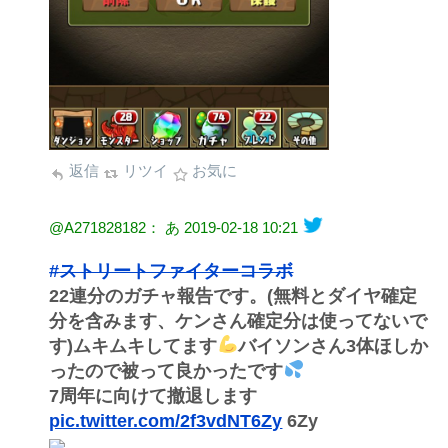
返信
リツイ
お気に
@A271828182： あ
2019-02-18 10:21
#ストリートファイターコラボ
22連分のガチャ報告です。(無料とダイヤ確定
分を含みます、ケンさん確定分は使ってないで
す)ムキムキしてます
バイソンさん3体ほしか
ったので被って良かったです
7周年に向けて撤退します
pic.twitter.com/2f3vdNT6Zy
6Zy