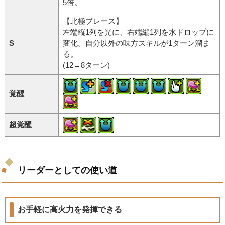
5倍。
【北極ブレース】
左端縦1列を光に、右端縦1列を水ドロップに
S
変化。自分以外の味方スキルが1ターン溜ま
る。
(12→8ターン)
覚醒
超覚醒
リーダーとしての使い道
お手軽に高火力を発揮できる