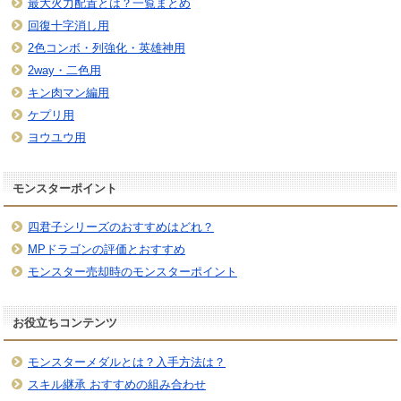
最大火力配置とは？一覧まとめ
回復十字消し用
2色コンボ・列強化・英雄神用
2way・二色用
キン肉マン編用
ケプリ用
ヨウユウ用
モンスターポイント
四君子シリーズのおすすめはどれ？
MPドラゴンの評価とおすすめ
モンスター売却時のモンスターポイント
お役立ちコンテンツ
モンスターメダルとは？入手方法は？
スキル継承 おすすめの組み合わせ