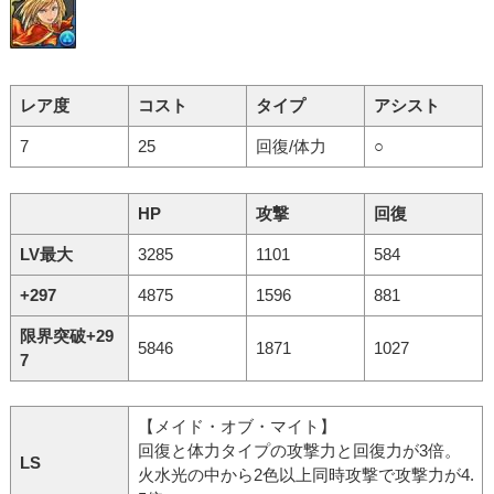
レア度
コスト
タイプ
アシスト
7
25
回復/体力
○
HP
攻撃
回復
LV最大
3285
1101
584
+297
4875
1596
881
限界突破+29
5846
1871
1027
7
【メイド・オブ・マイト】
回復と体力タイプの攻撃力と回復力が3倍。
LS
火水光の中から2色以上同時攻撃で攻撃力が4.