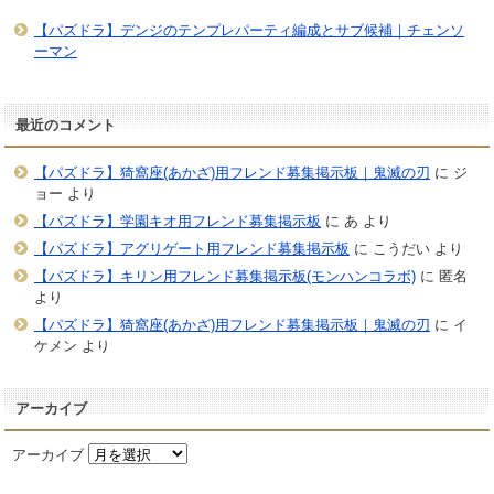
【パズドラ】デンジのテンプレパーティ編成とサブ候補｜チェンソ
ーマン
最近のコメント
【パズドラ】猗窩座(あかざ)用フレンド募集掲示板｜鬼滅の刃
に
ジ
ョー
より
【パズドラ】学園キオ用フレンド募集掲示板
に
あ
より
【パズドラ】アグリゲート用フレンド募集掲示板
に
こうだい
より
【パズドラ】キリン用フレンド募集掲示板(モンハンコラボ)
に
匿名
より
【パズドラ】猗窩座(あかざ)用フレンド募集掲示板｜鬼滅の刃
に
イ
ケメン
より
アーカイブ
アーカイブ