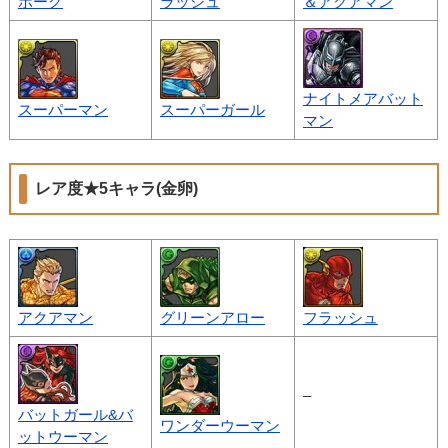
ボーグ
ラッシュ
＆アクアマン
ナイトメアバット
スーパーマン
スーパーガール
マン
レア度★5キャラ(金卵)
アクアマン
グリーンアロー
フラッシュ
–
バットガール&バ
ワンダーウーマン
ットウーマン