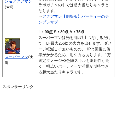
ン＆アクアマン
ラボガチャの中では超大当たりキャラと
(★6)
なります。
⇒
アクアマン【劇場版】パーティーのテ
ンプレサブ
L：90点 S：80点 A：75点
スーパーマンは光を4個以上つなげるだけ
で、LF最大256倍の火力を出せます。ダメ
ージ軽減こそ無いものの、HPと回復に倍
率がかかるため、耐久力もあります。1万
スーパーマン
(★
固定ダメージ+3色陣スキルも汎用性が高
6)
く、幅広いパーティーで活躍が期待でき
る超大当たりキャラです。
スポンサーリンク