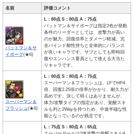
名前
評価コメント
L：80点 S：80点 A：75点
バットマン＆サイボーグは指定2色が発動
条件のリーダーとしては、攻撃力が高い
のが魅力。回復倍率とダメージ軽減、完
全バインド耐性持ちと全体的にバランス
バットマン＆サ
が良いキャラです。サブとしても即時回
イボーグ
(★6)
復やエンハンス要員として使える大当た
りキャラです。
L：80点 S：80点 A：75点
スーパーマン＆フラッシュは、LFでHP4
倍、回復2.25倍の倍率がかかり、耐久力が
高めです。決して弱くはありませんが、
スーパーマン＆
体力/攻撃タイプの指定があり、覚醒スキ
フラッシュ
(★6)
ルも列と2Wayを持つため、中途半端な性
能となっているのが残念です。
L：75点 S：80点 A：65点
スーパーガールは2体攻撃の覚醒スキル4