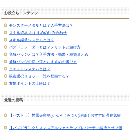
お役立ちコンテンツ
モンスターメダルとは？入手方法は？
スキル継承 おすすめの組み合わせ
スキル継承システムとは？
パズドラレーダーとは？メリットと遊び方
覚醒バッジとは？入手方法・効果・種類まとめ
覚醒バッジの使い道とおすすめの選び方
クエストシステムとは？
親友選択リセット！誰を登録する？
友情ポイントの上限は？
最近の投稿
【パズドラ】甘露寺蜜璃(かんろじみつり)評価！おすすめ潜在覚醒
【パズドラ】クリスマスアルジェのテンプレパーティ編成とサブ候