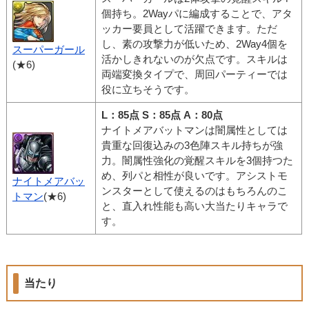
個持ち。2Wayパに編成することで、アタ
ッカー要員として活躍できます。ただ
し、素の攻撃力が低いため、2Way4個を
スーパーガール
活かしきれないのが欠点です。スキルは
(★6)
両端変換タイプで、周回パーティーでは
役に立ちそうです。
L：85点 S：85点 A：80点
ナイトメアバットマンは闇属性としては
貴重な回復込みの3色陣スキル持ちが強
力。闇属性強化の覚醒スキルを3個持つた
め、列パと相性が良いです。アシストモ
ナイトメアバッ
ンスターとして使えるのはもちろんのこ
トマン
(★6)
と、直入れ性能も高い大当たりキャラで
す。
当たり