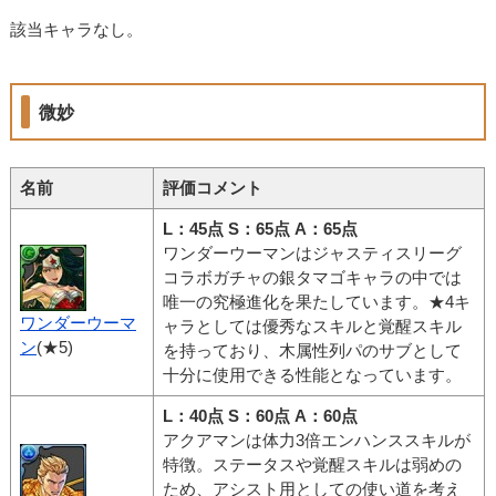
該当キャラなし。
微妙
名前
評価コメント
L：45点 S：65点 A：65点
ワンダーウーマンはジャスティスリーグ
コラボガチャの銀タマゴキャラの中では
唯一の究極進化を果たしています。★4キ
ワンダーウーマ
ャラとしては優秀なスキルと覚醒スキル
ン
(★5)
を持っており、木属性列パのサブとして
十分に使用できる性能となっています。
L：40点 S：60点 A：60点
アクアマンは体力3倍エンハンススキルが
特徴。ステータスや覚醒スキルは弱めの
ため、アシスト用としての使い道を考え