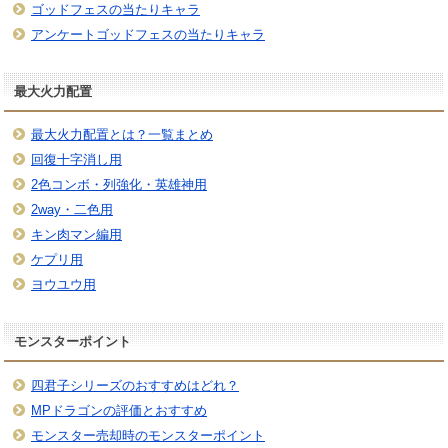
ゴッドフェスの当たりキャラ
アンケートゴッドフェスの当たりキャラ
最大火力配置
最大火力配置とは？一覧まとめ
回復十字消し用
2色コンボ・列強化・英雄神用
2way・二色用
キン肉マン編用
ケプリ用
ヨウユウ用
モンスターポイント
四君子シリーズのおすすめはどれ？
MPドラゴンの評価とおすすめ
モンスター売却時のモンスターポイント