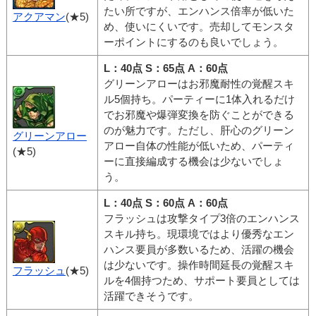
たい所ですが、エンハンス倍率が低いた
アクアマン
(★5)
め、使いにくいです。売却してモンスタ
ーポイントにするのも良いでしょう。
L：40点 S：65点 A：60点
グリーンアローはお邪魔耐性の覚醒スキ
ル5個持ち。パーティーに1体入れるだけ
でお邪魔や爆弾変換を防ぐことができる
のが魅力です。ただし、肝心のグリーン
グリーンアロー
アロー自体の性能が低いため、パーティ
(★5)
ーに直接編成する機会は少ないでしょ
う。
L：40点 S：60点 A：60点
フラッシュは攻撃タイプ3倍のエンハンス
スキル持ち。現環境ではより優秀なエン
ハンス要員が多数いるため、活躍の機会
は少ないです。操作時間延長の覚醒スキ
フラッシュ
(★5)
ルを4個持つため、サポート要員としては
活躍できそうです。