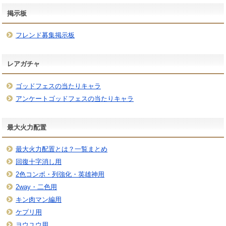
掲示板
フレンド募集掲示板
レアガチャ
ゴッドフェスの当たりキャラ
アンケートゴッドフェスの当たりキャラ
最大火力配置
最大火力配置とは？一覧まとめ
回復十字消し用
2色コンボ・列強化・英雄神用
2way・二色用
キン肉マン編用
ケプリ用
ヨウユウ用