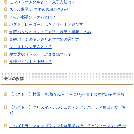
モンスターメダルとは？入手方法は？
スキル継承 おすすめの組み合わせ
スキル継承システムとは？
パズドラレーダーとは？メリットと遊び方
覚醒バッジとは？入手方法・効果・種類まとめ
覚醒バッジの使い道とおすすめの選び方
クエストシステムとは？
親友選択リセット！誰を登録する？
友情ポイントの上限は？
最近の投稿
【パズドラ】甘露寺蜜璃(かんろじみつり)評価！おすすめ潜在覚醒
【パズドラ】クリスマスアルジェのテンプレパーティ編成とサブ候
補
【パズドラ】マキマ用フレンド募集掲示板｜チェンソーマンコラボ