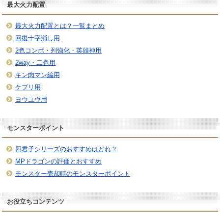
最大火力配置
最大火力配置とは？一覧まとめ
回復十字消し用
2色コンボ・列強化・英雄神用
2way・二色用
キン肉マン編用
ケプリ用
ヨウユウ用
モンスターポイント
四君子シリーズのおすすめはどれ？
MPドラゴンの評価とおすすめ
モンスター売却時のモンスターポイント
お役立ちコンテンツ