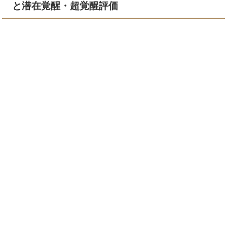
と潜在覚醒・超覚醒評価