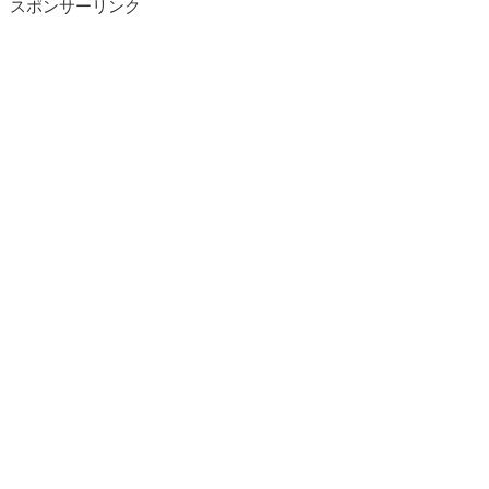
スポンサーリンク