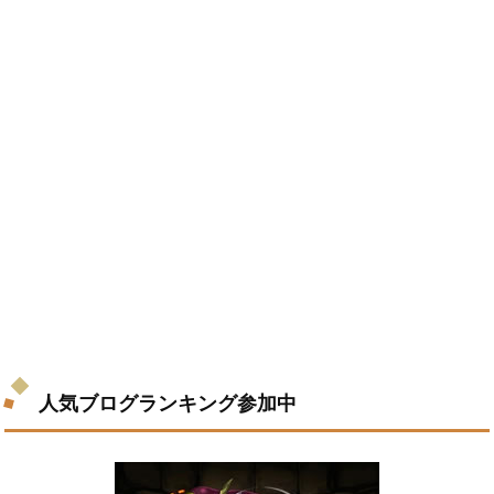
人気ブログランキング参加中