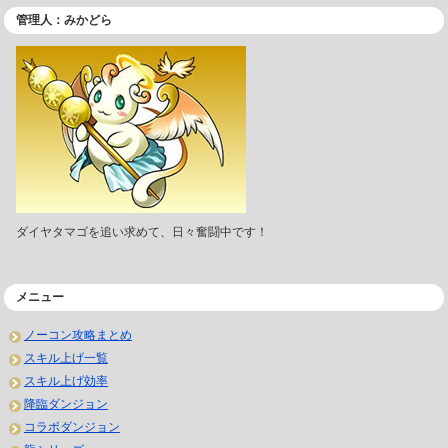
管理人：みかどら
ダイヤタマゴを追い求めて、日々奮闘中です！
メニュー
ノーコン攻略まとめ
スキル上げ一覧
スキル上げ効率
降臨ダンジョン
コラボダンジョン