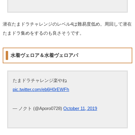
潜在たまドラチャレンジのレベル4は難易度低め。周回して潜在
たまドラ集めをするのも良さそうです。
水着ヴェロア＆水着ヴェロアパ
たまドラチャレンジ楽やね
pic.twitter.com/eb6H0rEWFh
— ノクト (@Aporo0728)
October 11, 2019