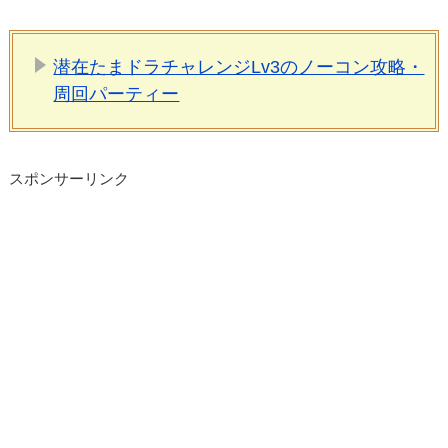
潜在たまドラチャレンジLv3のノーコン攻略・
周回パーティー
スポンサーリンク