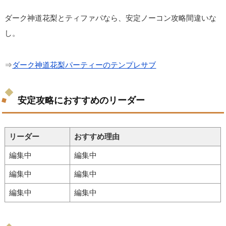
ダーク神道花梨とティファパなら、安定ノーコン攻略間違いな
し。
⇒
ダーク神道花梨パーティーのテンプレサブ
安定攻略におすすめのリーダー
リーダー
おすすめ理由
編集中
編集中
編集中
編集中
編集中
編集中