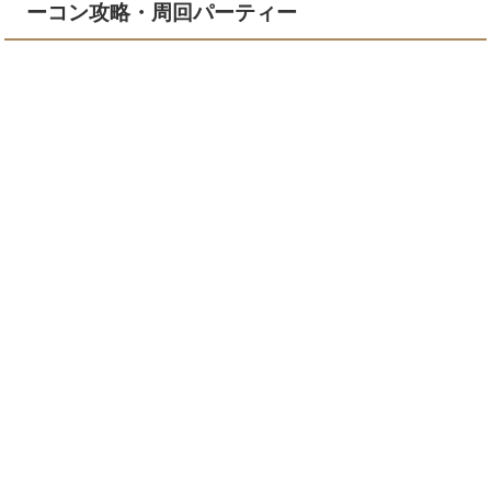
ーコン攻略・周回パーティー