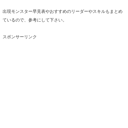
出現モンスター早見表やおすすめのリーダーやスキルもまとめ
ているので、参考にして下さい。
スポンサーリンク