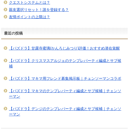
クエストシステムとは？
親友選択リセット！誰を登録する？
友情ポイントの上限は？
最近の投稿
【パズドラ】甘露寺蜜璃(かんろじみつり)評価！おすすめ潜在覚醒
【パズドラ】クリスマスアルジェのテンプレパーティ編成とサブ候
補
【パズドラ】マキマ用フレンド募集掲示板｜チェンソーマンコラボ
【パズドラ】マキマのテンプレパーティ編成とサブ候補｜チェンソ
ーマン
【パズドラ】デンジのテンプレパーティ編成とサブ候補｜チェンソ
ーマン