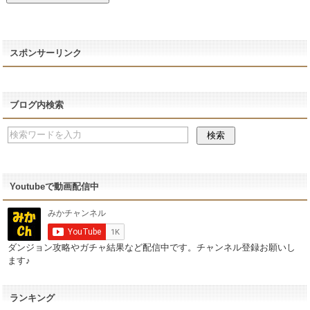
スポンサーリンク
ブログ内検索
Youtubeで動画配信中
ダンジョン攻略やガチャ結果など配信中です。チャンネル登録お願いし
ます♪
ランキング