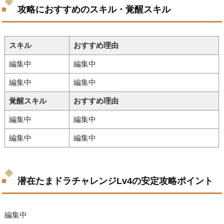
攻略におすすめのスキル・覚醒スキル
スキル
おすすめ理由
編集中
編集中
編集中
編集中
覚醒スキル
おすすめ理由
編集中
編集中
編集中
編集中
潜在たまドラチャレンジLv4の安定攻略ポイント
編集中