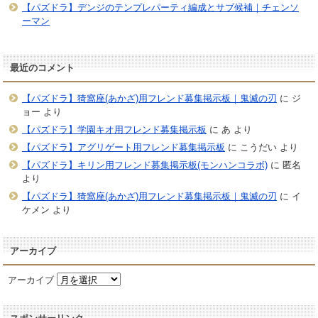
【パズドラ】デンジのテンプレパーティ編成とサブ候補｜チェンソ
ーマン
最近のコメント
【パズドラ】猗窩座(あかざ)用フレンド募集掲示板｜鬼滅の刃
に
ジ
ョー
より
【パズドラ】学園キオ用フレンド募集掲示板
に
あ
より
【パズドラ】アグリゲート用フレンド募集掲示板
に
こうだい
より
【パズドラ】キリン用フレンド募集掲示板(モンハンコラボ)
に
匿名
より
【パズドラ】猗窩座(あかざ)用フレンド募集掲示板｜鬼滅の刃
に
イ
ケメン
より
アーカイブ
アーカイブ