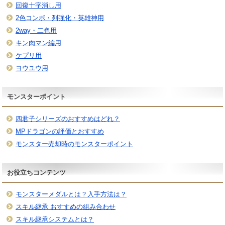
回復十字消し用
2色コンボ・列強化・英雄神用
2way・二色用
キン肉マン編用
ケプリ用
ヨウユウ用
モンスターポイント
四君子シリーズのおすすめはどれ？
MPドラゴンの評価とおすすめ
モンスター売却時のモンスターポイント
お役立ちコンテンツ
モンスターメダルとは？入手方法は？
スキル継承 おすすめの組み合わせ
スキル継承システムとは？