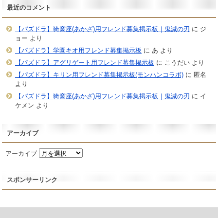
最近のコメント
【パズドラ】猗窩座(あかざ)用フレンド募集掲示板｜鬼滅の刃
に
ジ
ョー
より
【パズドラ】学園キオ用フレンド募集掲示板
に
あ
より
【パズドラ】アグリゲート用フレンド募集掲示板
に
こうだい
より
【パズドラ】キリン用フレンド募集掲示板(モンハンコラボ)
に
匿名
より
【パズドラ】猗窩座(あかざ)用フレンド募集掲示板｜鬼滅の刃
に
イ
ケメン
より
アーカイブ
アーカイブ
スポンサーリンク